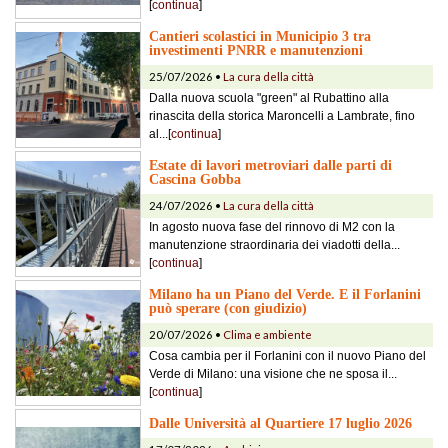
[
continua
]
Cantieri scolastici in Municipio 3 tra
investimenti PNRR e manutenzioni
25/07/2026 •
La cura della città
Dalla nuova scuola "green" al Rubattino alla
rinascita della storica Maroncelli a Lambrate, fino
al...[
continua
]
Estate di lavori metroviari dalle parti di
Cascina Gobba
24/07/2026 •
La cura della città
In agosto nuova fase del rinnovo di M2 con la
manutenzione straordinaria dei viadotti della...
[
continua
]
Milano ha un Piano del Verde. E il Forlanini
può sperare (con giudizio)
20/07/2026 •
Clima e ambiente
Cosa cambia per il Forlanini con il nuovo Piano del
Verde di Milano: una visione che ne sposa il...
[
continua
]
Dalle Università al Quartiere 17 luglio 2026