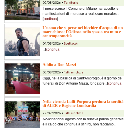
05/08/2026 •
Territorio
Il mese scorso il Comune di Milano ha raccolto le
manifestazioni di interesse a realizzare murales...
[
continua
]
L'uomo che si perse nel bicchier d'acqua di un
mare chiuso: l'Odissea nello spazio tra mito e
contemporaneità
04/08/2026 •
Spettacoli
...[
continua
]
Addio a Don Mazzi
03/08/2026 •
Fatti e notizie
Oggi, nella basilica di Sant'Ambrogio, è il giorno dei
funerali di Don Antonio Mazzi, fondatore...[
continua
]
Nella vicenda Lulli-Porpora perdura la sordità
di ALER e Regione Lombardia
29/07/2026 •
Fatti e notizie
Avvicinandosi agosto con la relativa pausa generale
e il caldo che continua a sfinirci, non facciamo...