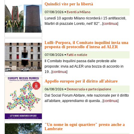
Quindici vite per la libertà
07/08/2026 •
Eventi a Milano
Lunedì 10 agosto Milano ricorderà i 15 antifascisti,
Martiri di piazzale Loreto, nell' 82°...[
continua
]
Lulli–Porpora, il Comitato inquilini invia una
proposta di protocollo d'intesa ad ALER
07/08/2026 •
Fatti e notizie
Il Comitato Inquilini passa dalle proteste alle
proposte: invia ad ALER una bozza di accordo in
19...[
continua
]
Appello europeo per il diritto all'abitare
06/08/2026 •
Democrazia e partecipazione
Dal Social Forum Abitare, rete nazionale per il diritto
all'abitare, apprendiamo di questa...[
continua
]
"Un nome in ogni quartiere" presto anche a
Lambrate