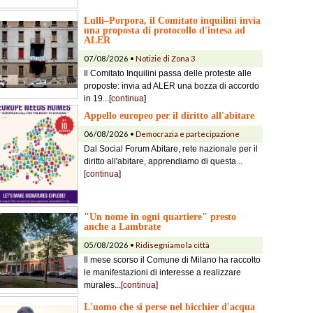
Lulli–Porpora, il Comitato inquilini invia
una proposta di protocollo d'intesa ad
ALER
07/08/2026 •
Notizie di Zona 3
Il Comitato Inquilini passa delle proteste alle
proposte: invia ad ALER una bozza di accordo
in 19...[
continua
]
Appello europeo per il diritto all'abitare
06/08/2026 •
Democrazia e partecipazione
Dal Social Forum Abitare, rete nazionale per il
diritto all'abitare, apprendiamo di questa...
[
continua
]
"Un nome in ogni quartiere" presto
anche a Lambrate
05/08/2026 •
Ridisegniamo la città
Il mese scorso il Comune di Milano ha raccolto
le manifestazioni di interesse a realizzare
murales...[
continua
]
L'uomo che si perse nel bicchier d'acqua