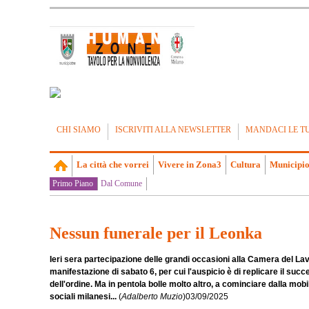
CHI SIAMO
ISCRIVITI ALLA NEWSLETTER
MANDACI LE T
La città che vorrei
Vivere in Zona3
Cultura
Municipio
Primo Piano
Dal Comune
Nessun funerale per il Leonka
Ieri sera partecipazione delle grandi occasioni alla Camera del Lav
manifestazione di sabato 6, per cui l'auspicio è di replicare il succ
dell'ordine. Ma in pentola bolle molto altro, a cominciare dalla m
sociali milanesi...
(
Adalberto Muzio
)
03/09/2025