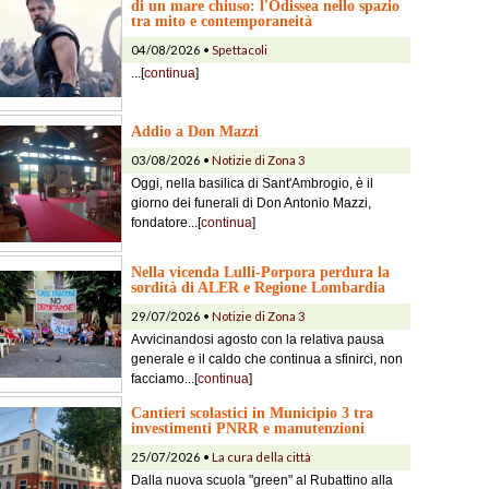
di un mare chiuso: l'Odissea nello spazio
tra mito e contemporaneità
04/08/2026 •
Spettacoli
...[
continua
]
Addio a Don Mazzi
03/08/2026 •
Notizie di Zona 3
Oggi, nella basilica di Sant'Ambrogio, è il
giorno dei funerali di Don Antonio Mazzi,
fondatore...[
continua
]
Nella vicenda Lulli-Porpora perdura la
sordità di ALER e Regione Lombardia
29/07/2026 •
Notizie di Zona 3
Avvicinandosi agosto con la relativa pausa
generale e il caldo che continua a sfinirci, non
facciamo...[
continua
]
Cantieri scolastici in Municipio 3 tra
investimenti PNRR e manutenzioni
25/07/2026 •
La cura della città
Dalla nuova scuola "green" al Rubattino alla