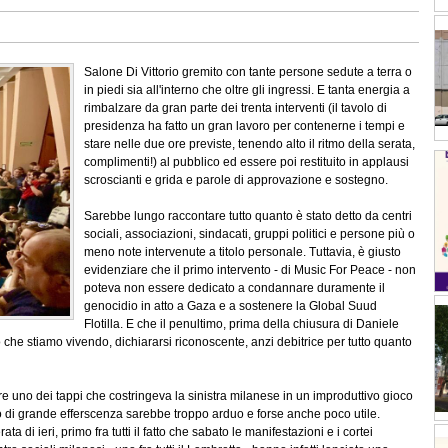
Salone Di Vittorio gremito con tante persone sedute a terra o
in piedi sia all'interno che oltre gli ingressi. E tanta energia a
rimbalzare da gran parte dei trenta interventi (il tavolo di
presidenza ha fatto un gran lavoro per contenerne i tempi e
stare nelle due ore previste, tenendo alto il ritmo della serata,
complimenti!) al pubblico ed essere poi restituito in applausi
scroscianti e grida e parole di approvazione e sostegno.
Sarebbe lungo raccontare tutto quanto è stato detto da centri
sociali, associazioni, sindacati, gruppi politici e persone più o
meno note intervenute a titolo personale. Tuttavia, è giusto
evidenziare che il primo intervento - di Music For Peace - non
poteva non essere dedicato a condannare duramente il
genocidio in atto a Gaza e a sostenere la Global Suud
Flotilla. E che il penultimo, prima della chiusura di Daniele
che stiamo vivendo, dichiararsi riconoscente, anzi debitrice per tutto quanto
e uno dei tappi che costringeva la sinistra milanese in un improduttivo gioco
o di grande efferscenza sarebbe troppo arduo e forse anche poco utile.
a di ieri, primo fra tutti il fatto che sabato le manifestazioni e i cortei