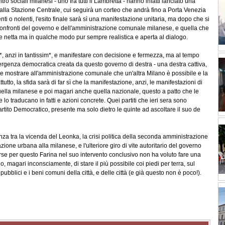
 sociali milanesi - uno fra tutti il Lambretta - hanno infatti lanciato una
lla Stazione Centrale, cui seguirà un corteo che andrà fino a Porta Venezia
enti o nolenti, l'esito finale sarà sì una manifestazione unitaria, ma dopo che si
ei confronti del governo e dell'amministrazione comunale milanese, e quella che
 e netta ma in qualche modo pur sempre realistica e aperta al dialogo.
t*, anzi in tantissim*, e manifestare con decisione e fermezza, ma al tempo
mergenza democratica creata da questo governo di destra - una destra cattiva,
, e mostrare all'amministrazione comunale che un'altra Milano è possibile e la
tutto, la sfida sarà di far sì che la manifestazione, anzi, le manifestazioni di
 quella milanese e poi magari anche quella nazionale, questo a patto che le
o e lo traducano in fatti e azioni concrete. Quei partiti che ieri sera sono
Partito Democratico, presente ma solo dietro le quinte ad ascoltare il suo de
za tra la vicenda del Leonka, la crisi politica della seconda amministrazione
ione urbana alla milanese, e l'ulteriore giro di vite autoritario del governo
orse per questo Farina nel suo intervento conclusivo non ha voluto fare una
, magari inconsciamente, di stare il più possibile coi piedi per terra, sul
ubblici e i beni comuni della città, e delle città (e già questo non è poco!).