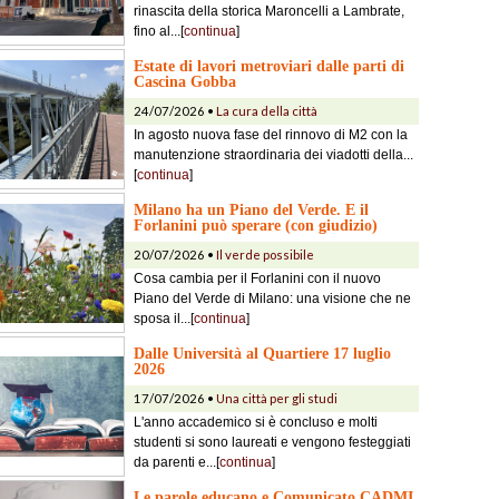
rinascita della storica Maroncelli a Lambrate,
fino al...[
continua
]
Estate di lavori metroviari dalle parti di
Cascina Gobba
24/07/2026 •
La cura della città
In agosto nuova fase del rinnovo di M2 con la
manutenzione straordinaria dei viadotti della...
[
continua
]
Milano ha un Piano del Verde. E il
Forlanini può sperare (con giudizio)
20/07/2026 •
Il verde possibile
Cosa cambia per il Forlanini con il nuovo
Piano del Verde di Milano: una visione che ne
sposa il...[
continua
]
Dalle Università al Quartiere 17 luglio
2026
17/07/2026 •
Una città per gli studi
L'anno accademico si è concluso e molti
studenti si sono laureati e vengono festeggiati
da parenti e...[
continua
]
Le parole educano e Comunicato CADMI