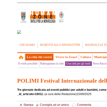
CHI SIAMO
ISCRIVITI ALLA NEWSLETTER
MANDACI LE T
La città che vorrei
Vivere in Zona3
Cultura
Municipi
Il verde possibile
Ridisegniamo la città
Una città per gli studi
Brera Racco
POLIMI Festival Internazionale del
Tre giornate dedicata ad eventi pubblici per adulti e bambini, come g
_id_articolo=18011.
(
a cura della Redazione
)
15/09/2025
Stampa
Consiglia ad un amico
Commenta