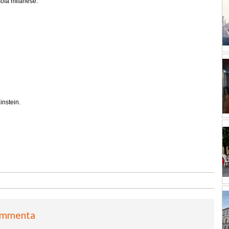
sofa milanese.
instein.
mmenta