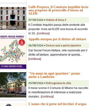
Lulli–Porpora, il Comitato inquilini invia
una proposta di protocollo d'intesa ad
ALER
07/08/2026 •
Notizie di Zona 3
Il Comitato Inquilini passa delle proteste alle
proposte: invia ad ALER una bozza di accordo
in 19...[
continua
]
Appello europeo per il diritto all'abitare
06/08/2026 •
Democrazia e partecipazione
Dal Social Forum Abitare, rete nazionale per il
diritto all'abitare, apprendiamo di questa...
[
continua
]
"Un nome in ogni quartiere" presto
anche a Lambrate
05/08/2026 •
Ridisegniamo la città
Il mese scorso il Comune di Milano ha raccolto
le manifestazioni di interesse a realizzare
murales...[
continua
]
L'uomo che si perse nel bicchier d'acqua