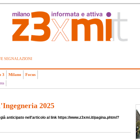
UE SEGNALAZIONI
o 3
Milano
Focus
nta
l'Ingegneria 2025
ià anticipato nell'articolo al link https://www.z3xmi.it/pagina.phtml?