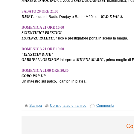
MARIA E. D'AQUINO
dà voce a
GAETANA AGNESI
, matematica, filo
SABATO 20 ORE 21.00
DJSET
a cura di Radio Deejay e Radio M20 con
WAD E VAL S.
DOMENICA 21 ORE 16.00
SCIENTIFICI PRESTIGI
LORENZO PALETTI
, fisico e prestigiatore porta in scena la magia.
DOMENICA 21 ORE 19.00
"EINSTEIN & ME"
GABRIELLA GREISON
interpreta
MILENA MARIC',
prima moglie di E
DOMENICA 21.00 ORE 20.30
CORO POP-UP
.
Un maestro sul palco, i cantori in platea.
Stampa
Consiglia ad un amico
Commenta
Co