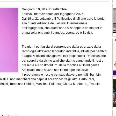
Nei giorni 19, 20 e 21 settembre
Festival Internazionale dell'Ingegneria 2025
Dal 19 al 21 settembre il Politecnico di Milano apre le porte
alla quinta edizione del Festival Internazionale
dell’Ingegneria, che quest’anno si sdoppia e anima per la
prima volta entrambi i campus, Leonardo e Bovisa.
Tre giorni per lasciarsi sorprendere dalla scienza e dalla
tecnologia attraverso laboratori interattivi, attività per bambini
e ragazzi, lezioni divulgative, talk e spettacoli. Un’occasione
per scoprire da vicino temi che stanno cambiando il nostro
presente e il nostro futuro: dalla robotica all’Intelligenza
Artificiale, dallo spazio alle tecnologie inclusive.
Il programma è ricco e pensato davvero per tutti: bambini
nisti. E non mancheranno ospiti d’eccezione: tra gli altri, Carlo Ratti,
a Majidi, Tommaso Ghidini, Massimo Polidoro, Chiara Montanari, Ernesto