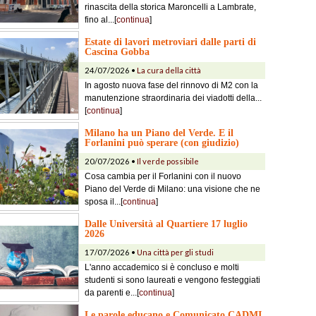
rinascita della storica Maroncelli a Lambrate,
fino al...[
continua
]
Estate di lavori metroviari dalle parti di
Cascina Gobba
24/07/2026 •
La cura della città
In agosto nuova fase del rinnovo di M2 con la
manutenzione straordinaria dei viadotti della...
[
continua
]
Milano ha un Piano del Verde. E il
Forlanini può sperare (con giudizio)
20/07/2026 •
Il verde possibile
Cosa cambia per il Forlanini con il nuovo
Piano del Verde di Milano: una visione che ne
sposa il...[
continua
]
Dalle Università al Quartiere 17 luglio
2026
17/07/2026 •
Una città per gli studi
L'anno accademico si è concluso e molti
studenti si sono laureati e vengono festeggiati
da parenti e...[
continua
]
Le parole educano e Comunicato CADMI