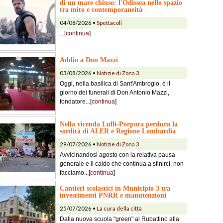
di un mare chiuso: l'Odissea nello spazio
tra mito e contemporaneità
04/08/2026 •
Spettacoli
...[
continua
]
Addio a Don Mazzi
03/08/2026 •
Notizie di Zona 3
Oggi, nella basilica di Sant'Ambrogio, è il
giorno dei funerali di Don Antonio Mazzi,
fondatore...[
continua
]
Nella vicenda Lulli-Porpora perdura la
sordità di ALER e Regione Lombardia
29/07/2026 •
Notizie di Zona 3
Avvicinandosi agosto con la relativa pausa
generale e il caldo che continua a sfinirci, non
facciamo...[
continua
]
Cantieri scolastici in Municipio 3 tra
investimenti PNRR e manutenzioni
25/07/2026 •
La cura della città
Dalla nuova scuola "green" al Rubattino alla