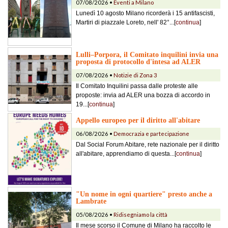
07/08/2026 •
Eventi a Milano
Lunedì 10 agosto Milano ricorderà i 15 antifascisti,
Martiri di piazzale Loreto, nell' 82°...[
continua
]
Lulli–Porpora, il Comitato inquilini invia una
proposta di protocollo d'intesa ad ALER
07/08/2026 •
Notizie di Zona 3
Il Comitato Inquilini passa dalle proteste alle
proposte: invia ad ALER una bozza di accordo in
19...[
continua
]
Appello europeo per il diritto all'abitare
06/08/2026 •
Democrazia e partecipazione
Dal Social Forum Abitare, rete nazionale per il diritto
all'abitare, apprendiamo di questa...[
continua
]
"Un nome in ogni quartiere" presto anche a
Lambrate
05/08/2026 •
Ridisegniamo la città
Il mese scorso il Comune di Milano ha raccolto le