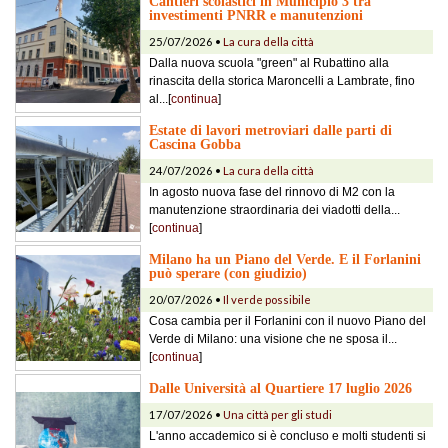
Cantieri scolastici in Municipio 3 tra
investimenti PNRR e manutenzioni
25/07/2026 •
La cura della città
Dalla nuova scuola "green" al Rubattino alla
rinascita della storica Maroncelli a Lambrate, fino
al...[
continua
]
Estate di lavori metroviari dalle parti di
Cascina Gobba
24/07/2026 •
La cura della città
In agosto nuova fase del rinnovo di M2 con la
manutenzione straordinaria dei viadotti della...
[
continua
]
Milano ha un Piano del Verde. E il Forlanini
può sperare (con giudizio)
20/07/2026 •
Il verde possibile
Cosa cambia per il Forlanini con il nuovo Piano del
Verde di Milano: una visione che ne sposa il...
[
continua
]
Dalle Università al Quartiere 17 luglio 2026
17/07/2026 •
Una città per gli studi
L'anno accademico si è concluso e molti studenti si