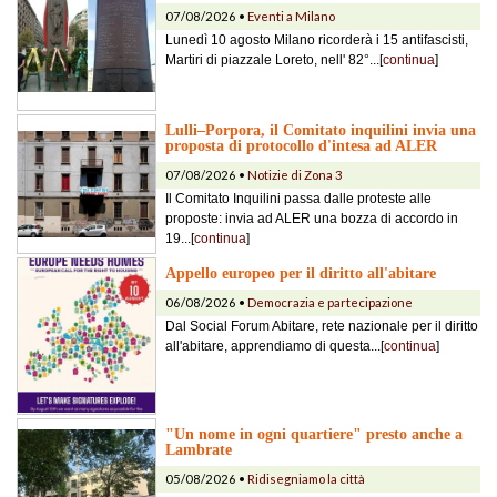
07/08/2026 •
Eventi a Milano
Lunedì 10 agosto Milano ricorderà i 15 antifascisti,
Martiri di piazzale Loreto, nell' 82°...[
continua
]
Lulli–Porpora, il Comitato inquilini invia una
proposta di protocollo d'intesa ad ALER
07/08/2026 •
Notizie di Zona 3
Il Comitato Inquilini passa dalle proteste alle
proposte: invia ad ALER una bozza di accordo in
19...[
continua
]
Appello europeo per il diritto all'abitare
06/08/2026 •
Democrazia e partecipazione
Dal Social Forum Abitare, rete nazionale per il diritto
all'abitare, apprendiamo di questa...[
continua
]
"Un nome in ogni quartiere" presto anche a
Lambrate
05/08/2026 •
Ridisegniamo la città