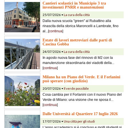
Cantieri scolastici in Municipio 3 tra
investimenti PNRR e manutenzioni
25/07/2026 •
La cura della città
Dalla nuova scuola "green" al Rubattino alla
rinascita della storica Maroncelli a Lambrate, fino
al...[
continua
]
Estate di lavori metroviari dalle parti di
Cascina Gobba
24/07/2026 •
La cura della città
In agosto nuova fase del rinnovo di M2 con la
manutenzione straordinaria dei viadotti della...
[
continua
]
Milano ha un Piano del Verde. E il Forlanini
può sperare (con giudizio)
20/07/2026 •
Il verde possibile
Cosa cambia per il Forlanini con il nuovo Piano del
Verde di Milano: una visione che ne sposa il...
[
continua
]
Dalle Università al Quartiere 17 luglio 2026
17/07/2026 •
Una città per gli studi
L'anno accademico si è concluso e molti studenti si