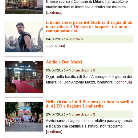
Il mese scorso il Comune di Milano ha raccolto le
manifestazioni di interesse a realizzare murales...
[
continua
]
L'uomo che si perse nel bicchier d'acqua di un
mare chiuso: l'Odissea nello spazio tra mito e
contemporaneità
04/08/2026 •
Spettacoli
...[
continua
]
Addio a Don Mazzi
03/08/2026 •
Notizie di Zona 3
Oggi, nella basilica di Sant'Ambrogio, è il giorno dei
funerali di Don Antonio Mazzi, fondatore...[
continua
]
Nella vicenda Lulli-Porpora perdura la sordità
di ALER e Regione Lombardia
29/07/2026 •
Notizie di Zona 3
Avvicinandosi agosto con la relativa pausa generale
e il caldo che continua a sfinirci, non facciamo...
[
continua
]