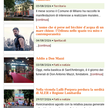
05/08/2026 •
Territorio
Il mese scorso il Comune di Milano ha raccolto le
manifestazioni di interesse a realizzare murales...
[
continua
]
L'uomo che si perse nel bicchier d'acqua di un
mare chiuso: l'Odissea nello spazio tra mito e
contemporaneità
04/08/2026 •
Spettacoli
...[
continua
]
Addio a Don Mazzi
03/08/2026 •
Fatti e notizie
Oggi, nella basilica di Sant'Ambrogio, è il giorno dei
funerali di Don Antonio Mazzi, fondatore...[
continua
]
Nella vicenda Lulli-Porpora perdura la sordità
di ALER e Regione Lombardia
29/07/2026 •
Fatti e notizie
Avvicinandosi agosto con la relativa pausa generale