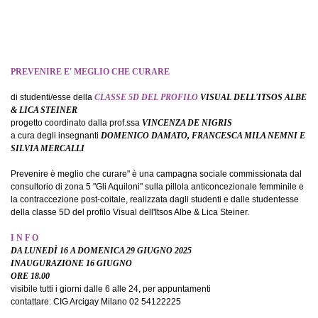
PREVENIRE E' MEGLIO CHE CURARE
di studenti/esse della
CLASSE 5D DEL PROFILO
VISUAL DELL'ITSOS ALBE
& LICA STEINER
progetto coordinato dalla prof.ssa
VINCENZA DE NIGRIS
a cura degli insegnanti
DOMENICO DAMATO, FRANCESCA MILA NEMNI E
SILVIA MERCALLI
Prevenire è meglio che curare" è una campagna sociale commissionata dal
consultorio di zona 5 "Gli Aquiloni" sulla pillola anticoncezionale femminile e
la contraccezione post-coitale, realizzata dagli studenti e dalle studentesse
della classe 5D del profilo Visual dell'Itsos Albe & Lica Steiner.
I N F O
DA LUNEDÌ 16 A DOMENICA 29 GIUGNO 2025
INAUGURAZIONE 16 GIUGNO
ORE 18.00
visibile tutti i giorni dalle 6 alle 24, per appuntamenti
contattare: CIG Arcigay Milano 02 54122225