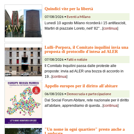
Quindici vite per la libertà
07/08/2026 •
Eventi a Milano
Lunedì 10 agosto Milano ricorderà i 15 antifascisti,
Martiri di piazzale Loreto, nell' 82°...[
continua
]
Lulli–Porpora, il Comitato inquilini invia una
proposta di protocollo d'intesa ad ALER
07/08/2026 •
Fatti e notizie
Il Comitato Inquilini passa dalle proteste alle
proposte: invia ad ALER una bozza di accordo in
19...[
continua
]
Appello europeo per il diritto all'abitare
06/08/2026 •
Democrazia e partecipazione
Dal Social Forum Abitare, rete nazionale per il diritto
all'abitare, apprendiamo di questa...[
continua
]
"Un nome in ogni quartiere" presto anche a
Lambrate