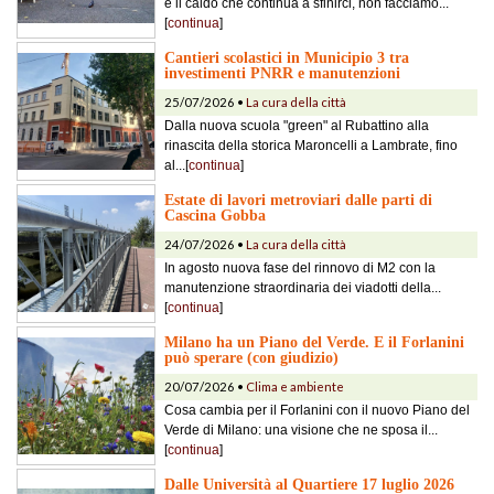
e il caldo che continua a sfinirci, non facciamo...
[
continua
]
Cantieri scolastici in Municipio 3 tra
investimenti PNRR e manutenzioni
25/07/2026 •
La cura della città
Dalla nuova scuola "green" al Rubattino alla
rinascita della storica Maroncelli a Lambrate, fino
al...[
continua
]
Estate di lavori metroviari dalle parti di
Cascina Gobba
24/07/2026 •
La cura della città
In agosto nuova fase del rinnovo di M2 con la
manutenzione straordinaria dei viadotti della...
[
continua
]
Milano ha un Piano del Verde. E il Forlanini
può sperare (con giudizio)
20/07/2026 •
Clima e ambiente
Cosa cambia per il Forlanini con il nuovo Piano del
Verde di Milano: una visione che ne sposa il...
[
continua
]
Dalle Università al Quartiere 17 luglio 2026