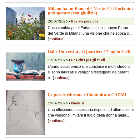
Milano ha un Piano del Verde. E il Forlanini
può sperare (con giudizio)
20/07/2026 •
Il verde possibile
Cosa cambia per il Forlanini con il nuovo Piano
del Verde di Milano: una visione che ne sposa il...
[
continua
]
Dalle Università al Quartiere 17 luglio 2026
17/07/2026 •
Una città per gli studi
L'anno accademico si è concluso e molti studenti
si sono laureati e vengono festeggiati da parenti
e...[
continua
]
Le parole educano e Comunicato CADMI
15/07/2026 •
Rimbalzi
Una riflessione necessaria rispetto ad affermazioni
che vogliono limitare il ruolo della donna nella...
[
continua
]