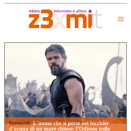
L'uomo che si perse nel bicchier
Spettacoli.
d'acqua di un mare chiuso: l'Odissea nello