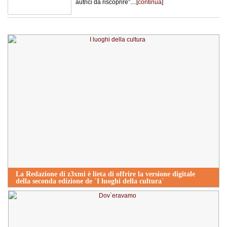
autrici da riscoprire”....[
continua
]
La Redazione di z3xmi è lieta di offrire la versione digitale
della seconda edizione de `I luoghi della cultura`