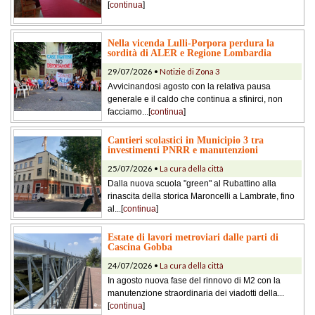
[
continua
]
Nella vicenda Lulli-Porpora perdura la
sordità di ALER e Regione Lombardia
29/07/2026 •
Notizie di Zona 3
Avvicinandosi agosto con la relativa pausa
generale e il caldo che continua a sfinirci, non
facciamo...[
continua
]
Cantieri scolastici in Municipio 3 tra
investimenti PNRR e manutenzioni
25/07/2026 •
La cura della città
Dalla nuova scuola "green" al Rubattino alla
rinascita della storica Maroncelli a Lambrate, fino
al...[
continua
]
Estate di lavori metroviari dalle parti di
Cascina Gobba
24/07/2026 •
La cura della città
In agosto nuova fase del rinnovo di M2 con la
manutenzione straordinaria dei viadotti della...
[
continua
]