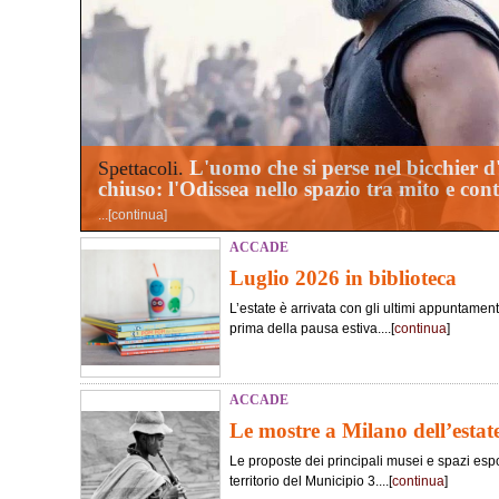
L'uomo che si perse nel bicchier 
Spettacoli.
chiuso: l'Odissea nello spazio tra mito e co
...[
continua
]
ACCADE
Luglio 2026 in biblioteca
L’estate è arrivata con gli ultimi appuntament
prima della pausa estiva....[
continua
]
ACCADE
Le mostre a Milano dell’estat
Le proposte dei principali musei e spazi esposi
territorio del Municipio 3....[
continua
]