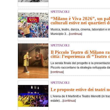
SPETTACOLI
“Milano è Viva 2026”, un pali
culturali estive nei quartieri de
Musica, teatro, danza, cinema, laboratori e in
Municipio 3....[
continua
]
SPETTACOLI
Il Piccolo Teatro di Milano ra
città: l’esperienza di “Teatro 
La serata finale del progetto e la presentaz
Piccolo raccontano la strategia sviluppata dall
[
continua
]
SPETTACOLI
Le proposte estive dei teatri 
L’Arena de Il Martinitt e Teatro Menotti (in 
estate)....[
continua
]