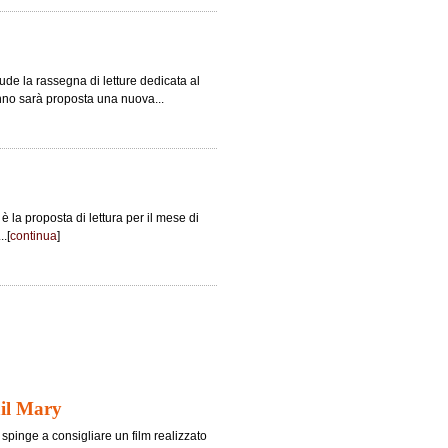
de la rassegna di letture dedicata al
tunno sarà proposta una nuova...
 la proposta di lettura per il mese di
..[
continua
]
ail Mary
i spinge a consigliare un film realizzato