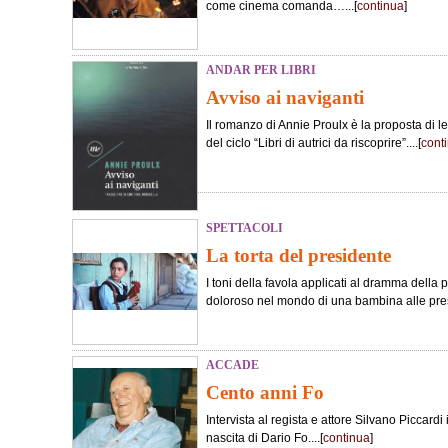
come cinema comanda…...[
continua
]
ANDAR PER LIBRI
Avviso ai naviganti
Il romanzo di Annie Proulx è la proposta di le
del ciclo “Libri di autrici da riscoprire”....[
cont
SPETTACOLI
La torta del presidente
I toni della favola applicati al dramma della 
doloroso nel mondo di una bambina alle pres
ACCADE
Cento anni Fo
Intervista al regista e attore Silvano Piccard
nascita di Dario Fo....[
continua
]