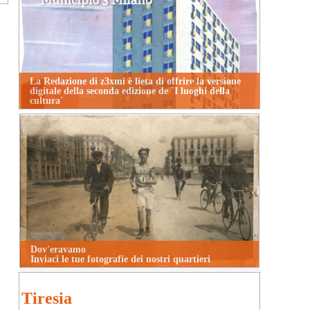
La Redazione di z3xmi è lieta di offrire la versione
digitale della seconda edizione de `I luoghi della
cultura`
Dov'eravamo
Inviaci le tue fotografie dei nostri quartieri
Tiresia