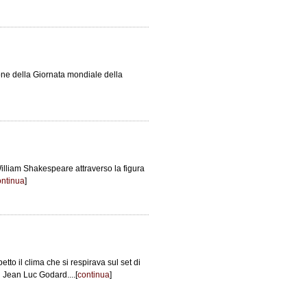
one della Giornata mondiale della
William Shakespeare attraverso la figura
ontinua
]
petto il clima che si respirava sul set di
i Jean Luc Godard....[
continua
]