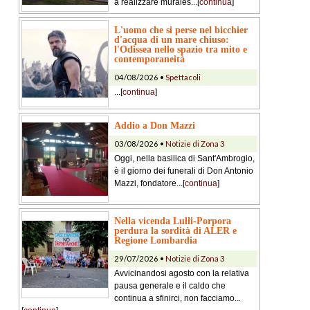
a realizzare murales...[
continua
]
L'uomo che si perse nel bicchier
d'acqua di un mare chiuso:
l'Odissea nello spazio tra mito e
contemporaneità
04/08/2026 •
Spettacoli
...[
continua
]
Addio a Don Mazzi
03/08/2026 •
Notizie di Zona 3
Oggi, nella basilica di Sant'Ambrogio,
è il giorno dei funerali di Don Antonio
Mazzi, fondatore...[
continua
]
Nella vicenda Lulli-Porpora
perdura la sordità di ALER e
Regione Lombardia
29/07/2026 •
Notizie di Zona 3
Avvicinandosi agosto con la relativa
pausa generale e il caldo che
continua a sfinirci, non facciamo...