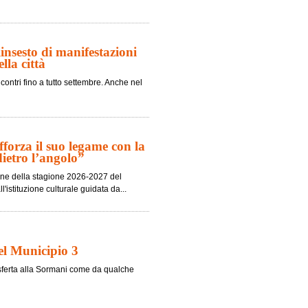
nsesto di manifestazioni
lla città
contri fino a tutto settembre. Anche nel
fforza il suo legame con la
dietro l’angolo”
ione della stagione 2026-2027 del
'istituzione culturale guidata da...
nel Municipio 3
trasferta alla Sormani come da qualche