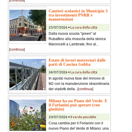
[
continua
]
Cantieri scolastici in Municipio 3
tra investimenti PNRR e
manutenzioni
25/07/2026 •
La cura della città
Dalla nuova scuola "green" al
Rubattino alla rinascita della storica
Maroncelli a Lambrate, fino al...
[
continua
]
Estate di lavori metroviari dalle
parti di Cascina Gobba
24/07/2026 •
La cura della città
In agosto nuova fase del rinnovo di
M2 con la manutenzione straordinaria
dei viadotti della...[
continua
]
Milano ha un Piano del Verde. E
il Forlanini può sperare (con
giudizio)
20/07/2026 •
Il verde possibile
Cosa cambia per il Forlanini con il
nuovo Piano del Verde di Milano: una