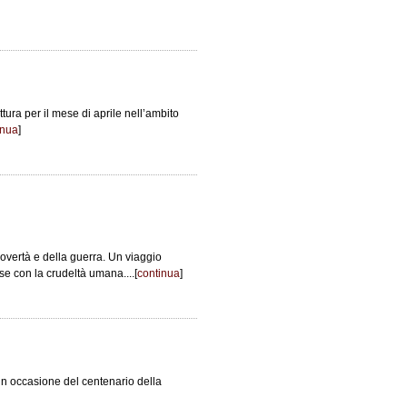
ttura per il mese di aprile nell’ambito
inua
]
povertà e della guerra. Un viaggio
e con la crudeltà umana....[
continua
]
i in occasione del centenario della