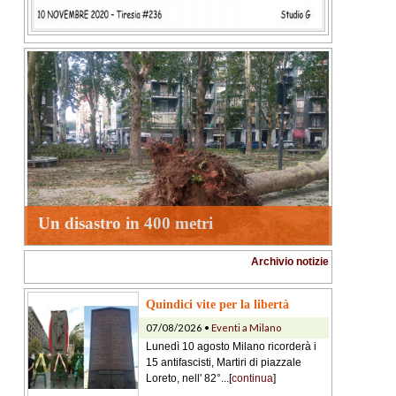
Un disastro in 400 metri
Archivio notizie
Quindici vite per la libertà
07/08/2026 •
Eventi a Milano
Lunedì 10 agosto Milano ricorderà i
15 antifascisti, Martiri di piazzale
Loreto, nell' 82°...[
continua
]