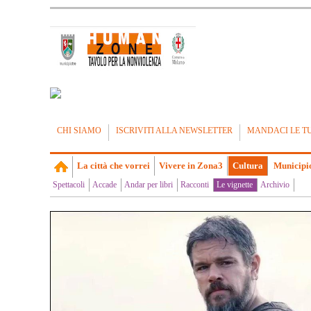
CHI SIAMO
ISCRIVITI ALLA NEWSLETTER
MANDACI LE T
La città che vorrei
Vivere in Zona3
Cultura
Municipi
Spettacoli
Accade
Andar per libri
Racconti
Le vignette
Archivio