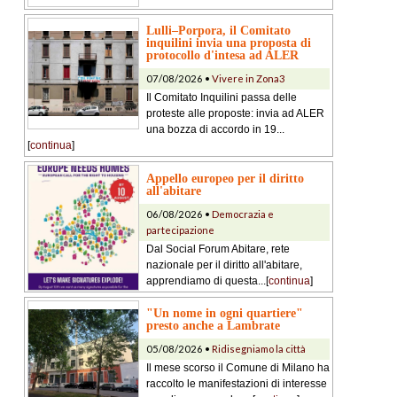
Lulli–Porpora, il Comitato
inquilini invia una proposta di
protocollo d'intesa ad ALER
07/08/2026 •
Vivere in Zona3
Il Comitato Inquilini passa delle
proteste alle proposte: invia ad ALER
una bozza di accordo in 19...
[
continua
]
Appello europeo per il diritto
all'abitare
06/08/2026 •
Democrazia e
partecipazione
Dal Social Forum Abitare, rete
nazionale per il diritto all'abitare,
apprendiamo di questa...[
continua
]
"Un nome in ogni quartiere"
presto anche a Lambrate
05/08/2026 •
Ridisegniamo la città
Il mese scorso il Comune di Milano ha
raccolto le manifestazioni di interesse