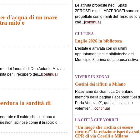
Le attività proposte negli Spazi
ZEROSEI e nel LABZEROSEI sono co
ier d'acqua di un mare
progettate con gli Enti del Terzo settor
tra mito e
che...[
continua
]
CULTURA
Luglio 2026 in biblioteca
L’estate è arrivata con gli ultimi
appuntamenti nelle biblioteche del
Municipio 3, prima della pausa estiva.
orno dei funerali di Don Antonio Mazzi,
tà per il recupero dei...[
continua
]
VIVERE IN ZONA3
Cestini dei rifiuti a Milano
Riceviamo da Gianluca Celentano,
membro della pagina Facebook "Sei d
erdura la sordità di
Porta Venezia?", questo testo, che
volentieri...[
continua
]
enerale e il caldo che continua a
LA CITTÀ CHE VORREI
questioni spinose come il braccio di...
"Un luogo che rischia di essere
tortura": la relazione ispettiva sul
CPR di via Corelli a Milano