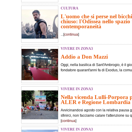
CULTURA
L'uomo che si perse nel bicch
chiuso: l'Odissea nello spazio 
contemporaneità
...[
continua
]
VIVERE IN ZONA3
Addio a Don Mazzi
Oggi, nella basilica di Sant'Ambrogio, è il gi
fondatore quarant'anni fa di Exodus, la comuni
VIVERE IN ZONA3
Nella vicenda Lulli-Porpora p
ALER e Regione Lombardia
Avvicinandosi agosto con la relativa pausa g
sfinirci, non facciamo calare l'attenzione su 
[
continua
]
VIVERE IN ZONA3