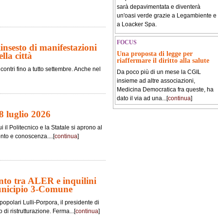
sarà depavimentata e diventerà
un'oasi verde grazie a Legambiente e
a Loacker Spa.
FOCUS
nsesto di manifestazioni
Una proposta di legge per
lla città
riaffermare il diritto alla salute
contri fino a tutto settembre. Anche nel
Da poco più di un mese la CGIL
insieme ad altre associazioni,
Medicina Democratica fra queste, ha
dato il via ad una...[
continua
]
8 luglio 2026
i il Politecnico e la Statale si aprono al
onto e conoscenza....[
continua
]
nto tra ALER e inquilini
unicipio 3-Comune
popolari Lulli-Porpora, il presidente di
di ristrutturazione. Ferma...[
continua
]