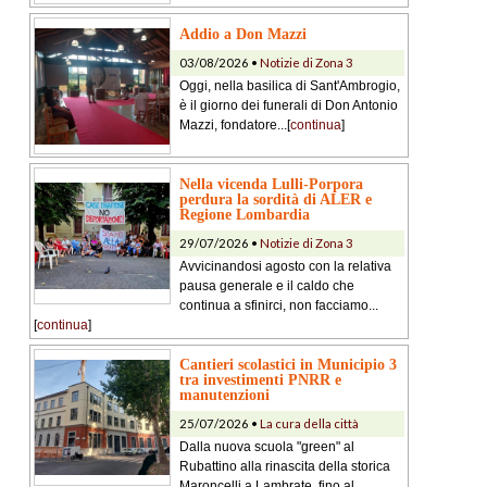
Addio a Don Mazzi
03/08/2026 •
Notizie di Zona 3
Oggi, nella basilica di Sant'Ambrogio,
è il giorno dei funerali di Don Antonio
Mazzi, fondatore...[
continua
]
Nella vicenda Lulli-Porpora
perdura la sordità di ALER e
Regione Lombardia
29/07/2026 •
Notizie di Zona 3
Avvicinandosi agosto con la relativa
pausa generale e il caldo che
continua a sfinirci, non facciamo...
[
continua
]
Cantieri scolastici in Municipio 3
tra investimenti PNRR e
manutenzioni
25/07/2026 •
La cura della città
Dalla nuova scuola "green" al
Rubattino alla rinascita della storica
Maroncelli a Lambrate, fino al...