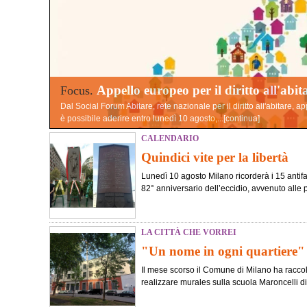
Appello europeo per il diritto all'abit
Focus.
Dal Social Forum Abitare, rete nazionale per il diritto all'abitare, a
è possibile aderire entro lunedì 10 agosto,...[
continua
]
CALENDARIO
Quindici vite per la libertà
Lunedì 10 agosto Milano ricorderà i 15 antifasc
82° anniversario dell’eccidio, avvenuto alle pr
LA CITTÀ CHE VORREI
"Un nome in ogni quartiere"
Il mese scorso il Comune di Milano ha raccolt
realizzare murales sulla scuola Maroncelli di