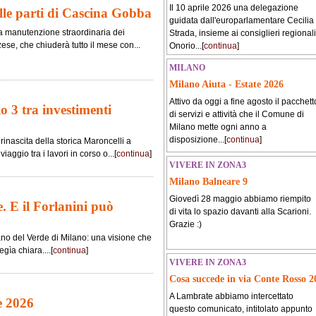
Il 10 aprile 2026 una delegazione
alle parti di Cascina Gobba
guidata dall'europarlamentare Cecilia
la manutenzione straordinaria dei
Strada, insieme ai consiglieri regionali
se, che chiuderà tutto il mese con...
Onorio...[
continua
]
MILANO
Milano Aiuta - Estate 2026
Attivo da oggi a fine agosto il pacchett
io 3 tra investimenti
di servizi e attività che il Comune di
Milano mette ogni anno a
disposizione...[
continua
]
rinascita della storica Maroncelli a
iaggio tra i lavori in corso o...[
continua
]
VIVERE IN ZONA3
Milano Balneare 9
Giovedì 28 maggio abbiamo riempito
. E il Forlanini può
di vita lo spazio davanti alla Scarioni.
Grazie :)
ano del Verde di Milano: una visione che
gìa chiara....[
continua
]
VIVERE IN ZONA3
Cosa succede in via Conte Rosso 2
A Lambrate abbiamo intercettato
e 2026
questo comunicato, intitolato appunto