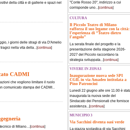
"Conte Rosso 20", indirizzo a cui
tivi della città e di gallerie e spazi nel
corrisponde uno...[
continua
]
CULTURA
Il Piccolo Teatro di Milano
rafforza il suo legame con la città:
l’esperienza di “Teatro dietro
l’angolo”
io, i giorni delle stragi di via D'Amelio
La serata finale del progetto e la
agici nella vita della...[
continua
]
presentazione della stagione 2026-
2027 del Piccolo raccontano la
strategia sviluppata...[
continua
]
VIVERE IN ZONA3
icato CADMI
Inaugurazione nuova sede SPI
CGIL in via Amadeo intitolata a
zioni che vogliono limitare il ruolo
Pino Patroncini
un comunicato stampa del CADMI...
Lunedì 22 giugno alle ore 11.00 è stat
inaugurata la nuova sede del
Sindacato dei Pensionati che fornisce
assistenza...[
continua
]
MUNICIPIO 3
ngegneria
Via Sacchini diventa oasi verde
tecnico di Milano....[
continua
]
La piazza scolastica di via Sacchini