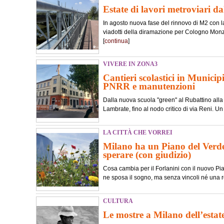
Estate di lavori metroviari d
In agosto nuova fase del rinnovo di M2 con 
viadotti della diramazione per Cologno Monze
[
continua
]
VIVERE IN ZONA3
Cantieri scolastici in Municip
PNRR e manutenzioni
Dalla nuova scuola "green" al Rubattino alla 
Lambrate, fino al nodo critico di via Reni. Un v
LA CITTÀ CHE VORREI
Milano ha un Piano del Verde
sperare (con giudizio)
Cosa cambia per il Forlanini con il nuovo Pi
ne sposa il sogno, ma senza vincoli né una re
CULTURA
Le mostre a Milano dell’estat