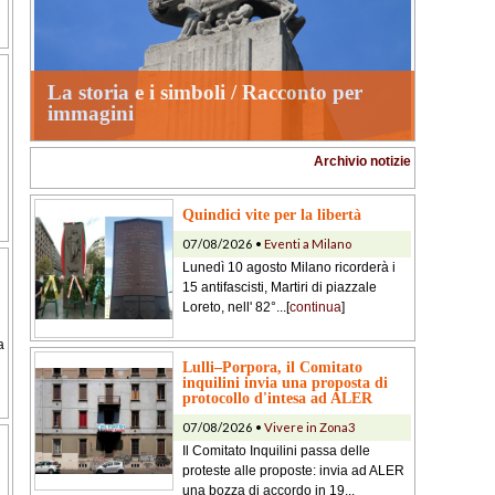
La storia e i simboli / Racconto per
immagini
Archivio notizie
Quindici vite per la libertà
07/08/2026 •
Eventi a Milano
Lunedì 10 agosto Milano ricorderà i
15 antifascisti, Martiri di piazzale
Loreto, nell' 82°...[
continua
]
a
Lulli–Porpora, il Comitato
inquilini invia una proposta di
protocollo d'intesa ad ALER
07/08/2026 •
Vivere in Zona3
Il Comitato Inquilini passa delle
proteste alle proposte: invia ad ALER
una bozza di accordo in 19...