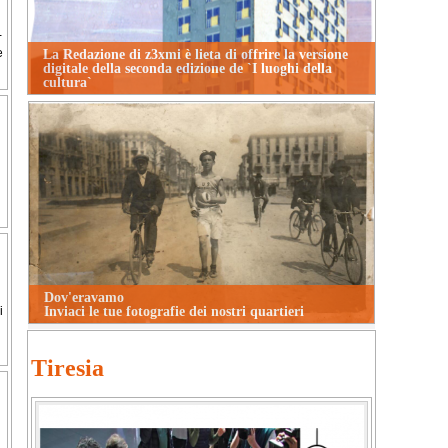
-
La Redazione di z3xmi è lieta di offrire la versione
e
digitale della seconda edizione de `I luoghi della
cultura`
Dov'eravamo
Inviaci le tue fotografie dei nostri quartieri
i
Tiresia