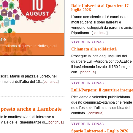
Dalle Università al Quartiere 17
luglio 2026
L'anno accademico si è concluso e
molti studenti si sono laureati e
vengono festeggiati da parenti e amici
Riportiamo...[
continua
]
are
VIVERE IN ZONA3
pprendiamo di questa iniziativa, a cui
Chiamata alla solidarietà
Prosegue la lotta degli inquilini del
quartiere Lulli-Porpora contro ALER e
il trasferimento forzato di 150 famiglie
con...[
continua
]
isti, Martiri di piazzale Loreto, nell'
ime luci dell’alba del 10...[
continua
]
VIVERE IN ZONA3
Lulli-Porpora: il quartiere insorge
Riceviamo e volentieri pubblichiamo
questo comunicato-stampa che rende
 presto anche a Lambrate
noto l'esito dell'ultima assemblea del
comitato...[
continua
]
o le manifestazioni di interesse a
 viale delle Rimembranze di...[
continua
]
VIVERE IN ZONA3
Spazio Labzerosei - Luglio 2026