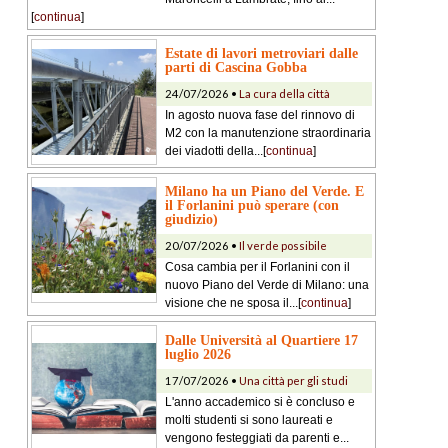
[
continua
]
Estate di lavori metroviari dalle
parti di Cascina Gobba
24/07/2026 •
La cura della città
In agosto nuova fase del rinnovo di
M2 con la manutenzione straordinaria
dei viadotti della...[
continua
]
Milano ha un Piano del Verde. E
il Forlanini può sperare (con
giudizio)
20/07/2026 •
Il verde possibile
Cosa cambia per il Forlanini con il
nuovo Piano del Verde di Milano: una
visione che ne sposa il...[
continua
]
Dalle Università al Quartiere 17
luglio 2026
17/07/2026 •
Una città per gli studi
L'anno accademico si è concluso e
molti studenti si sono laureati e
vengono festeggiati da parenti e...