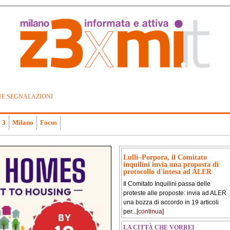
UE SEGNALAZIONI
 3
Milano
Focus
Lulli–Porpora, il Comitato
inquilini invia una proposta di
protocollo d'intesa ad ALER
Il Comitato Inquilini passa delle
proteste alle proposte: invia ad ALER
una bozza di accordo in 19 articoli
per...[
continua
]
LA CITTÀ CHE VORREI