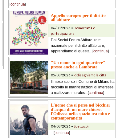
[
continua
]
Appello europeo per il diritto
all'abitare
06/08/2026 •
Democrazia e
partecipazione
Dal Social Forum Abitare, rete
nazionale per il diritto all'abitare,
apprendiamo di questa...[
continua
]
"Un nome in ogni quartiere"
presto anche a Lambrate
05/08/2026 •
Ridisegniamo la città
Il mese scorso il Comune di Milano ha
raccolto le manifestazioni di interesse
a realizzare murales...[
continua
]
L'uomo che si perse nel bicchier
d'acqua di un mare chiuso:
l'Odissea nello spazio tra mito e
contemporaneità
04/08/2026 •
Spettacoli
...[
continua
]