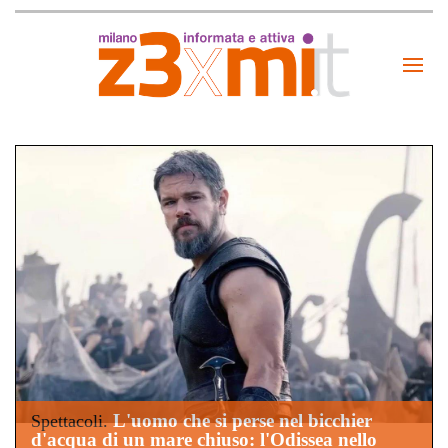
L'uomo che si perse nel bicchier
Spettacoli.
d'acqua di un mare chiuso: l'Odissea nello