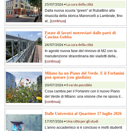
25/07/2026 •
La cura della città
Dalla nuova scuola "green" al Rubattino alla
rinascita della storica Maroncelli a Lambrate, fino
al...[
continua
]
Estate di lavori metroviari dalle parti di
Cascina Gobba
24/07/2026 •
La cura della città
In agosto nuova fase del rinnovo di M2 con la
manutenzione straordinaria dei viadotti della...
[
continua
]
Milano ha un Piano del Verde. E il Forlanini
può sperare (con giudizio)
20/07/2026 •
Il verde possibile
Cosa cambia per il Forlanini con il nuovo Piano
del Verde di Milano: una visione che ne sposa il...
[
continua
]
Dalle Università al Quartiere 17 luglio 2026
17/07/2026 •
Una città per gli studi
L'anno accademico si è concluso e molti studenti