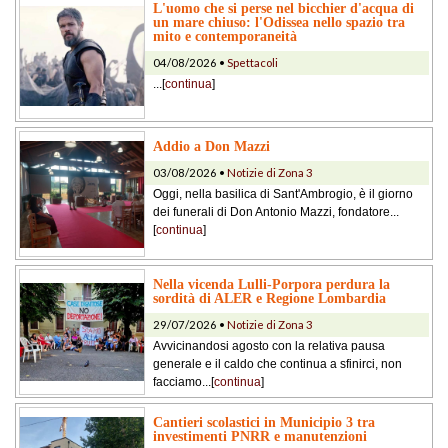
L'uomo che si perse nel bicchier d'acqua di
un mare chiuso: l'Odissea nello spazio tra
mito e contemporaneità
04/08/2026 •
Spettacoli
...[
continua
]
Addio a Don Mazzi
03/08/2026 •
Notizie di Zona 3
Oggi, nella basilica di Sant'Ambrogio, è il giorno
dei funerali di Don Antonio Mazzi, fondatore...
[
continua
]
Nella vicenda Lulli-Porpora perdura la
sordità di ALER e Regione Lombardia
29/07/2026 •
Notizie di Zona 3
Avvicinandosi agosto con la relativa pausa
generale e il caldo che continua a sfinirci, non
facciamo...[
continua
]
Cantieri scolastici in Municipio 3 tra
investimenti PNRR e manutenzioni