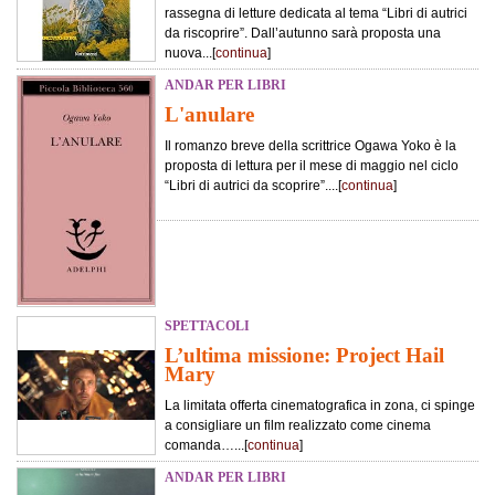
rassegna di letture dedicata al tema “Libri di autrici
da riscoprire”. Dall’autunno sarà proposta una
nuova...[
continua
]
ANDAR PER LIBRI
L'anulare
Il romanzo breve della scrittrice Ogawa Yoko è la
proposta di lettura per il mese di maggio nel ciclo
“Libri di autrici da scoprire”....[
continua
]
SPETTACOLI
L’ultima missione: Project Hail
Mary
La limitata offerta cinematografica in zona, ci spinge
a consigliare un film realizzato come cinema
comanda…...[
continua
]
ANDAR PER LIBRI