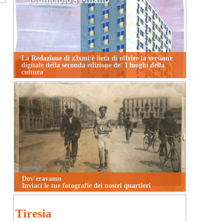
La Redazione di z3xmi è lieta di offrire la versione
digitale della seconda edizione de `I luoghi della
cultura`
Dov'eravamo
Inviaci le tue fotografie dei nostri quartieri
Tiresia