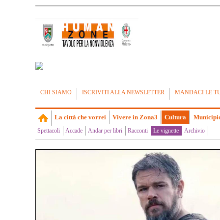
CHI SIAMO
ISCRIVITI ALLA NEWSLETTER
MANDACI LE T
La città che vorrei
Vivere in Zona3
Cultura
Municipi
Spettacoli
Accade
Andar per libri
Racconti
Le vignette
Archivio