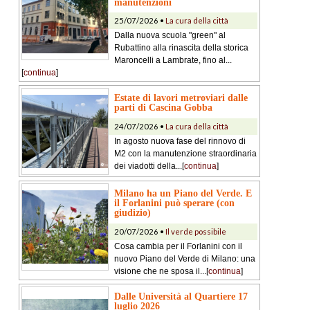
manutenzioni
25/07/2026 •
La cura della città
Dalla nuova scuola "green" al
Rubattino alla rinascita della storica
Maroncelli a Lambrate, fino al...
[
continua
]
Estate di lavori metroviari dalle
parti di Cascina Gobba
24/07/2026 •
La cura della città
In agosto nuova fase del rinnovo di
M2 con la manutenzione straordinaria
dei viadotti della...[
continua
]
Milano ha un Piano del Verde. E
il Forlanini può sperare (con
giudizio)
20/07/2026 •
Il verde possibile
Cosa cambia per il Forlanini con il
nuovo Piano del Verde di Milano: una
visione che ne sposa il...[
continua
]
Dalle Università al Quartiere 17
luglio 2026