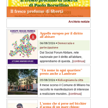
Il fresco profumo di libertà
Archivio notizie
Appello europeo per il diritto
all'abitare
06/08/2026 •
Democrazia e
partecipazione
Dal Social Forum Abitare, rete
nazionale per il diritto all'abitare,
apprendiamo di questa...[
continua
]
"Un nome in ogni quartiere"
presto anche a Lambrate
05/08/2026 •
Ridisegniamo la città
Il mese scorso il Comune di Milano ha
raccolto le manifestazioni di interesse
a realizzare murales...[
continua
]
L'uomo che si perse nel bicchier
d'acqua di un mare chiuso: