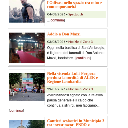
l'Odissea nello spazio tra mito e
contemporaneità
04/08/2026 •
Spettacoli
...[
continua
]
Addio a Don Mazzi
03/08/2026 •
Notizie di Zona 3
Oggi, nella basilica di Sant'Ambrogio,
è il giorno dei funerali di Don Antonio
Mazzi, fondatore...[
continua
]
Nella vicenda Lulli-Porpora
perdura la sordità di ALER e
Regione Lombardia
29/07/2026 •
Notizie di Zona 3
Avvicinandosi agosto con la relativa
pausa generale e il caldo che
continua a sfinirci, non facciamo...
[
continua
]
Cantieri scolastici in Municipio 3
tra investimenti PNRR e