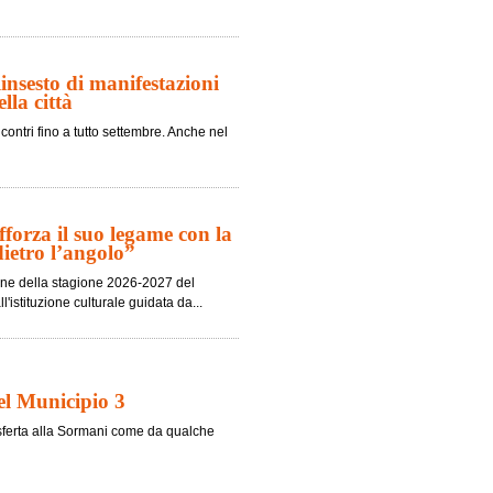
nsesto di manifestazioni
lla città
contri fino a tutto settembre. Anche nel
fforza il suo legame con la
dietro l’angolo”
ione della stagione 2026-2027 del
'istituzione culturale guidata da...
nel Municipio 3
trasferta alla Sormani come da qualche