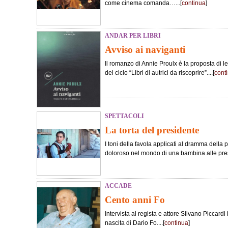
come cinema comanda…...[
continua
]
ANDAR PER LIBRI
Avviso ai naviganti
Il romanzo di Annie Proulx è la proposta di le
del ciclo “Libri di autrici da riscoprire”....[
cont
SPETTACOLI
La torta del presidente
I toni della favola applicati al dramma della 
doloroso nel mondo di una bambina alle pres
ACCADE
Cento anni Fo
Intervista al regista e attore Silvano Piccard
nascita di Dario Fo....[
continua
]