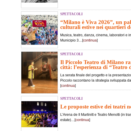
SPETTACOLI
“Milano è Viva 2026”, un pali
culturali estive nei quartieri de
Musica, teatro, danza, cinema, laboratori e in
Municipio 3....[
continua
]
SPETTACOLI
Il Piccolo Teatro di Milano ra
città: l’esperienza di “Teatro 
La serata finale del progetto e la presentaz
Piccolo raccontano la strategia sviluppata dall
[
continua
]
SPETTACOLI
Le proposte estive dei teatri 
L’Arena de Il Martinitt e Teatro Menotti (in 
estate)....[
continua
]