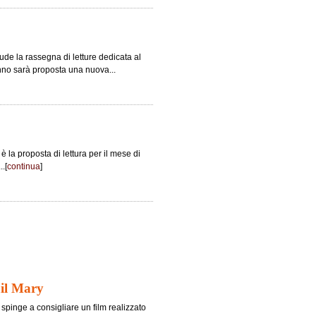
de la rassegna di letture dedicata al
tunno sarà proposta una nuova...
 la proposta di lettura per il mese di
..[
continua
]
ail Mary
i spinge a consigliare un film realizzato