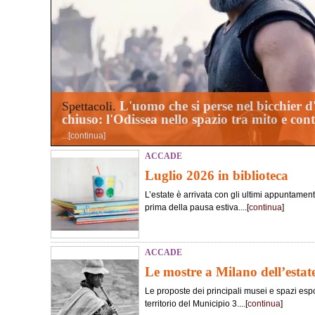
L'uomo che si perse nel bicchier 
Spettacoli.
chiuso: l'Odissea nello spazio tra mito e co
...[
continua
]
ACCADE
Luglio 2026 in biblioteca
L’estate è arrivata con gli ultimi appuntament
prima della pausa estiva....[
continua
]
ACCADE
Le mostre a Milano dell’estat
Le proposte dei principali musei e spazi esposi
territorio del Municipio 3....[
continua
]