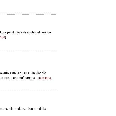
ttura per il mese di aprile nell’ambito
inua
]
povertà e della guerra. Un viaggio
e con la crudeltà umana....[
continua
]
i in occasione del centenario della