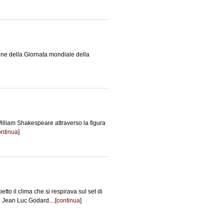
one della Giornata mondiale della
William Shakespeare attraverso la figura
ontinua
]
petto il clima che si respirava sul set di
i Jean Luc Godard....[
continua
]