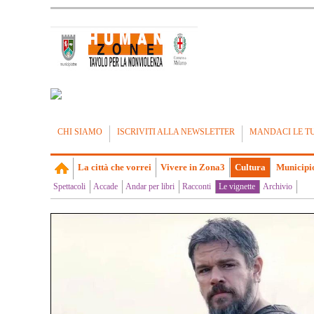
CHI SIAMO
ISCRIVITI ALLA NEWSLETTER
MANDACI LE T
La città che vorrei
Vivere in Zona3
Cultura
Municipi
Spettacoli
Accade
Andar per libri
Racconti
Le vignette
Archivio