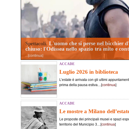
L'uomo che si perse nel bicchier 
Spettacoli.
chiuso: l'Odissea nello spazio tra mito e co
...[
continua
]
ACCADE
Luglio 2026 in biblioteca
L’estate è arrivata con gli ultimi appuntament
prima della pausa estiva....[
continua
]
ACCADE
Le mostre a Milano dell’estat
Le proposte dei principali musei e spazi esposi
territorio del Municipio 3....[
continua
]