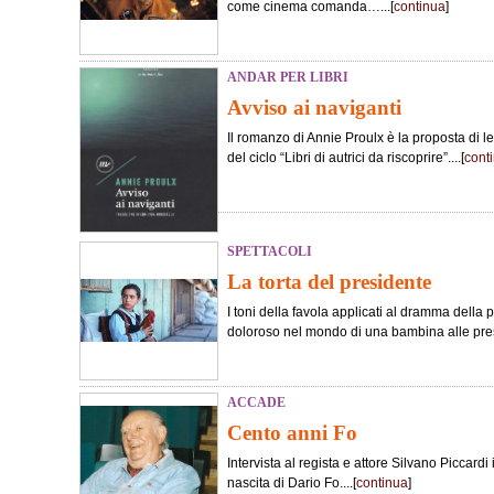
come cinema comanda…...[
continua
]
ANDAR PER LIBRI
Avviso ai naviganti
Il romanzo di Annie Proulx è la proposta di le
del ciclo “Libri di autrici da riscoprire”....[
cont
SPETTACOLI
La torta del presidente
I toni della favola applicati al dramma della 
doloroso nel mondo di una bambina alle pres
ACCADE
Cento anni Fo
Intervista al regista e attore Silvano Piccard
nascita di Dario Fo....[
continua
]