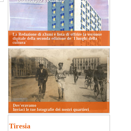
La Redazione di z3xmi è lieta di offrire la versione
digitale della seconda edizione de `I luoghi della
cultura`
Dov'eravamo
Inviaci le tue fotografie dei nostri quartieri
Tiresia