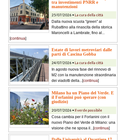
tra investimenti PNRR e
manutenzioni
25/07/2026 •
La cura della città
Dalla nuova scuola "green" al
Rubattino alla rinascita della storica
Maroncelli a Lambrate, fino al...
[
continua
]
Estate di lavori metroviari dalle
parti di Cascina Gobba
24/07/2026 •
La cura della città
In agosto nuova fase del rinnovo di
M2 con la manutenzione straordinaria
dei viadotti della...[
continua
]
Milano ha un Piano del Verde. E
il Forlanini può sperare (con
giudizio)
20/07/2026 •
Il verde possibile
Cosa cambia per il Forlanini con il
nuovo Piano del Verde di Milano: una
visione che ne sposa il...[
continua
]
Dalle Università al Quartiere 17