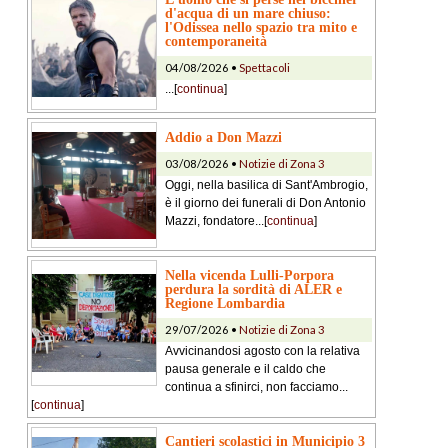
d'acqua di un mare chiuso:
l'Odissea nello spazio tra mito e
contemporaneità
04/08/2026 •
Spettacoli
...[
continua
]
Addio a Don Mazzi
03/08/2026 •
Notizie di Zona 3
Oggi, nella basilica di Sant'Ambrogio,
è il giorno dei funerali di Don Antonio
Mazzi, fondatore...[
continua
]
Nella vicenda Lulli-Porpora
perdura la sordità di ALER e
Regione Lombardia
29/07/2026 •
Notizie di Zona 3
Avvicinandosi agosto con la relativa
pausa generale e il caldo che
continua a sfinirci, non facciamo...
[
continua
]
Cantieri scolastici in Municipio 3