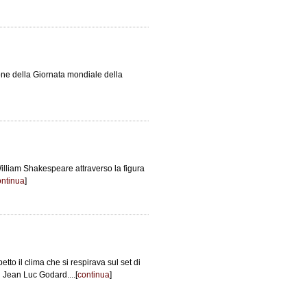
one della Giornata mondiale della
William Shakespeare attraverso la figura
ontinua
]
petto il clima che si respirava sul set di
i Jean Luc Godard....[
continua
]