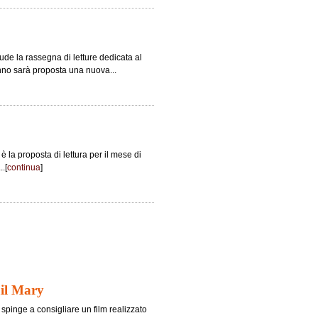
de la rassegna di letture dedicata al
tunno sarà proposta una nuova...
 la proposta di lettura per il mese di
..[
continua
]
ail Mary
i spinge a consigliare un film realizzato