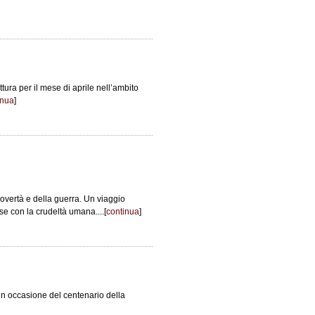
ttura per il mese di aprile nell’ambito
inua
]
povertà e della guerra. Un viaggio
e con la crudeltà umana....[
continua
]
i in occasione del centenario della