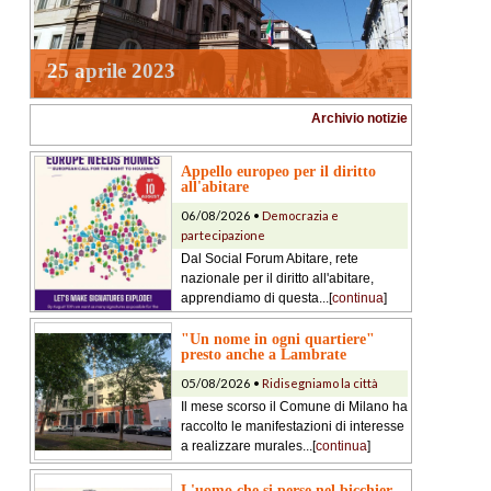
25 aprile 2023
Archivio notizie
Appello europeo per il diritto
all'abitare
06/08/2026 •
Democrazia e
partecipazione
Dal Social Forum Abitare, rete
nazionale per il diritto all'abitare,
apprendiamo di questa...[
continua
]
"Un nome in ogni quartiere"
presto anche a Lambrate
05/08/2026 •
Ridisegniamo la città
Il mese scorso il Comune di Milano ha
raccolto le manifestazioni di interesse
a realizzare murales...[
continua
]
L'uomo che si perse nel bicchier