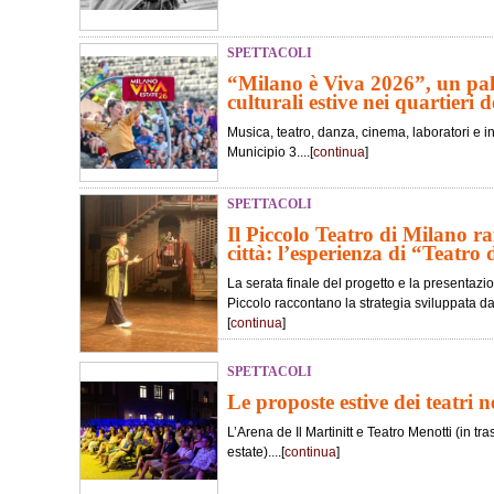
SPETTACOLI
“Milano è Viva 2026”, un pali
culturali estive nei quartieri de
Musica, teatro, danza, cinema, laboratori e in
Municipio 3....[
continua
]
SPETTACOLI
Il Piccolo Teatro di Milano ra
città: l’esperienza di “Teatro 
La serata finale del progetto e la presentaz
Piccolo raccontano la strategia sviluppata dall
[
continua
]
SPETTACOLI
Le proposte estive dei teatri 
L’Arena de Il Martinitt e Teatro Menotti (in 
estate)....[
continua
]