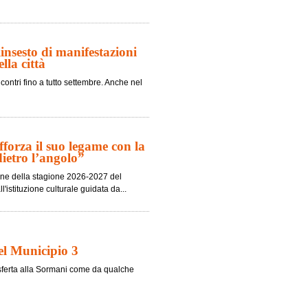
nsesto di manifestazioni
lla città
contri fino a tutto settembre. Anche nel
fforza il suo legame con la
dietro l’angolo”
ione della stagione 2026-2027 del
'istituzione culturale guidata da...
nel Municipio 3
trasferta alla Sormani come da qualche