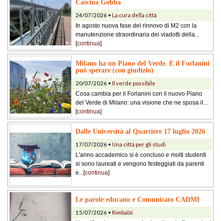
Cascina Gobba
24/07/2026 •
La cura della città
In agosto nuova fase del rinnovo di M2 con la
manutenzione straordinaria dei viadotti della...
[
continua
]
Milano ha un Piano del Verde. E il Forlanini
può sperare (con giudizio)
20/07/2026 •
Il verde possibile
Cosa cambia per il Forlanini con il nuovo Piano
del Verde di Milano: una visione che ne sposa il...
[
continua
]
Dalle Università al Quartiere 17 luglio 2026
17/07/2026 •
Una città per gli studi
L'anno accademico si è concluso e molti studenti
si sono laureati e vengono festeggiati da parenti
e...[
continua
]
Le parole educano e Comunicato CADMI
15/07/2026 •
Rimbalzi