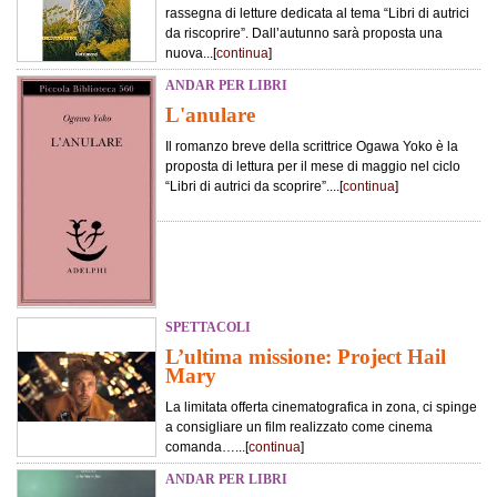
rassegna di letture dedicata al tema “Libri di autrici
da riscoprire”. Dall’autunno sarà proposta una
nuova...[
continua
]
ANDAR PER LIBRI
L'anulare
Il romanzo breve della scrittrice Ogawa Yoko è la
proposta di lettura per il mese di maggio nel ciclo
“Libri di autrici da scoprire”....[
continua
]
SPETTACOLI
L’ultima missione: Project Hail
Mary
La limitata offerta cinematografica in zona, ci spinge
a consigliare un film realizzato come cinema
comanda…...[
continua
]
ANDAR PER LIBRI