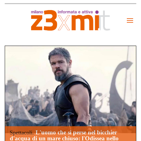
L'uomo che si perse nel bicchier
Spettacoli.
d'acqua di un mare chiuso: l'Odissea nello