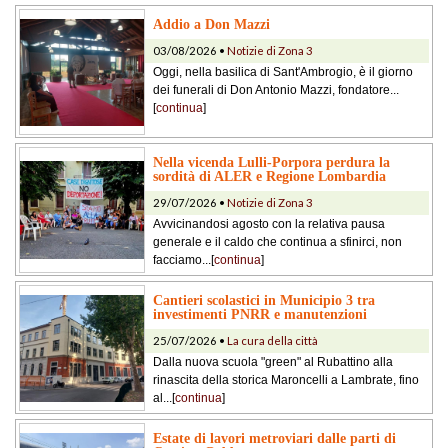
Addio a Don Mazzi
03/08/2026 •
Notizie di Zona 3
Oggi, nella basilica di Sant'Ambrogio, è il giorno
dei funerali di Don Antonio Mazzi, fondatore...
[
continua
]
Nella vicenda Lulli-Porpora perdura la
sordità di ALER e Regione Lombardia
29/07/2026 •
Notizie di Zona 3
Avvicinandosi agosto con la relativa pausa
generale e il caldo che continua a sfinirci, non
facciamo...[
continua
]
Cantieri scolastici in Municipio 3 tra
investimenti PNRR e manutenzioni
25/07/2026 •
La cura della città
Dalla nuova scuola "green" al Rubattino alla
rinascita della storica Maroncelli a Lambrate, fino
al...[
continua
]
Estate di lavori metroviari dalle parti di