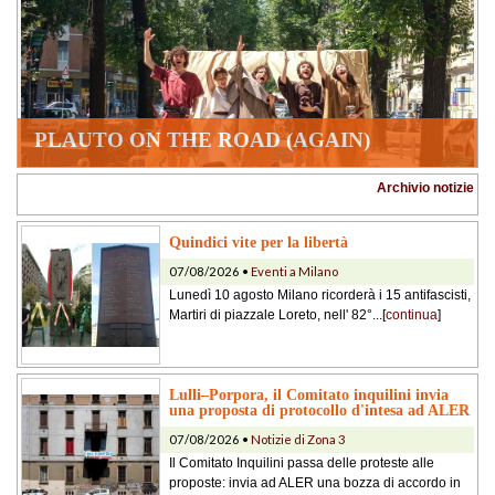
PLAUTO ON THE ROAD (AGAIN)
Archivio notizie
Quindici vite per la libertà
07/08/2026 •
Eventi a Milano
Lunedì 10 agosto Milano ricorderà i 15 antifascisti,
Martiri di piazzale Loreto, nell' 82°...[
continua
]
Lulli–Porpora, il Comitato inquilini invia
una proposta di protocollo d'intesa ad ALER
07/08/2026 •
Notizie di Zona 3
Il Comitato Inquilini passa delle proteste alle
proposte: invia ad ALER una bozza di accordo in