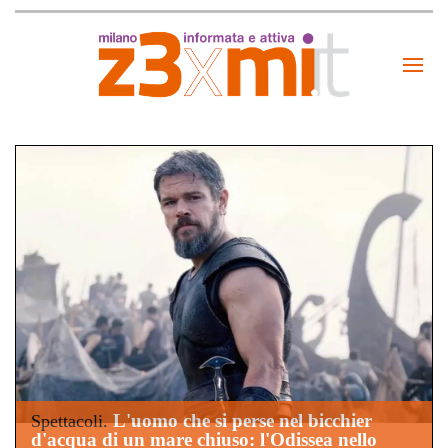
L'uomo che si perse nel bicchier
Spettacoli.
d'acqua di un mare chiuso: l'Odissea nello