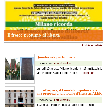
Il fresco profumo di libertà
Archivio notizie
Quindici vite per la libertà
07/08/2026 •
Eventi a Milano
Lunedì 10 agosto Milano ricorderà i 15 antifascisti,
Martiri di piazzale Loreto, nell' 82°...[
continua
]
Lulli–Porpora, il Comitato inquilini invia
una proposta di protocollo d'intesa ad ALER
07/08/2026 •
Fatti e notizie
Il Comitato Inquilini passa dalle proteste alle