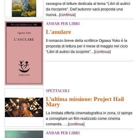
rassegna di letture dedicata al tema “Libri di autrici
da riscoprire”. Dall’autunno sarà proposta una
nuova...[
continua
]
ANDAR PER LIBRI
L'anulare
Il romanzo breve della scrittrice Ogawa Yoko è la
proposta di lettura per il mese di maggio nel ciclo
“Libri di autrici da scoprire”....[
continua
]
SPETTACOLI
L’ultima missione: Project Hail
Mary
La limitata offerta cinematografica in zona, ci spinge
a consigliare un film realizzato come cinema
comanda…...[
continua
]
ANDAR PER LIBRI