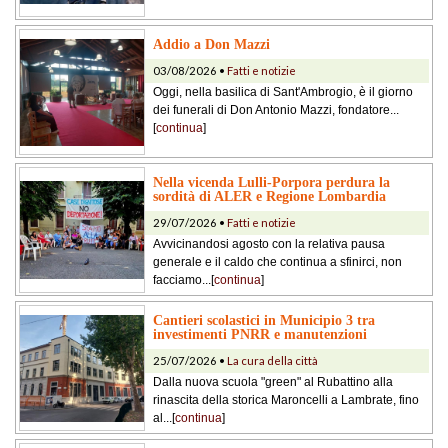
Addio a Don Mazzi
03/08/2026 •
Fatti e notizie
Oggi, nella basilica di Sant'Ambrogio, è il giorno
dei funerali di Don Antonio Mazzi, fondatore...
[
continua
]
Nella vicenda Lulli-Porpora perdura la
sordità di ALER e Regione Lombardia
29/07/2026 •
Fatti e notizie
Avvicinandosi agosto con la relativa pausa
generale e il caldo che continua a sfinirci, non
facciamo...[
continua
]
Cantieri scolastici in Municipio 3 tra
investimenti PNRR e manutenzioni
25/07/2026 •
La cura della città
Dalla nuova scuola "green" al Rubattino alla
rinascita della storica Maroncelli a Lambrate, fino
al...[
continua
]