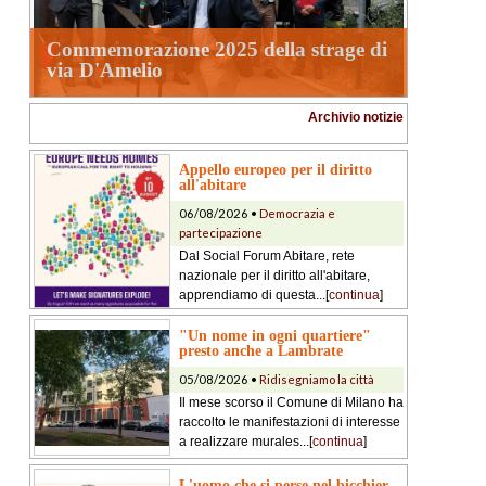
Commemorazione 2025 della strage di
via D'Amelio
Archivio notizie
Appello europeo per il diritto
all'abitare
06/08/2026 •
Democrazia e
partecipazione
Dal Social Forum Abitare, rete
nazionale per il diritto all'abitare,
apprendiamo di questa...[
continua
]
"Un nome in ogni quartiere"
presto anche a Lambrate
05/08/2026 •
Ridisegniamo la città
Il mese scorso il Comune di Milano ha
raccolto le manifestazioni di interesse
a realizzare murales...[
continua
]
L'uomo che si perse nel bicchier