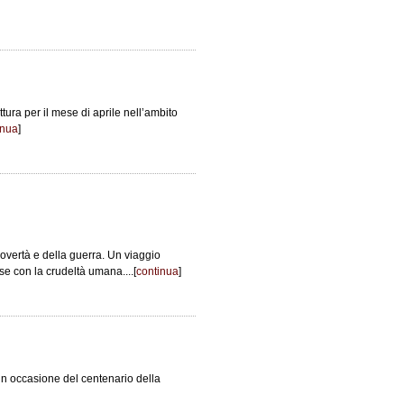
ttura per il mese di aprile nell’ambito
inua
]
povertà e della guerra. Un viaggio
e con la crudeltà umana....[
continua
]
i in occasione del centenario della