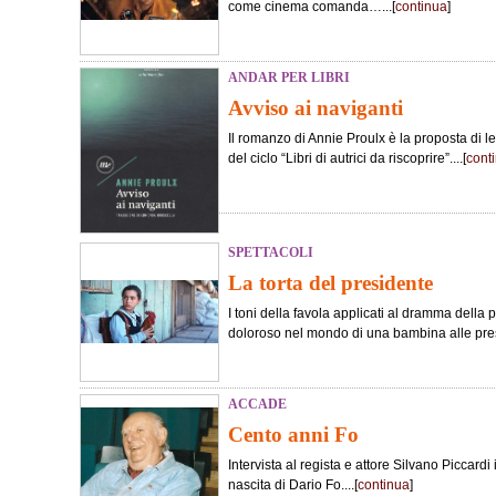
come cinema comanda…...[
continua
]
ANDAR PER LIBRI
Avviso ai naviganti
Il romanzo di Annie Proulx è la proposta di le
del ciclo “Libri di autrici da riscoprire”....[
cont
SPETTACOLI
La torta del presidente
I toni della favola applicati al dramma della 
doloroso nel mondo di una bambina alle pres
ACCADE
Cento anni Fo
Intervista al regista e attore Silvano Piccard
nascita di Dario Fo....[
continua
]