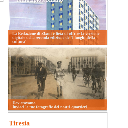
La Redazione di z3xmi è lieta di offrire la versione
digitale della seconda edizione de `I luoghi della
cultura`
Dov'eravamo
Inviaci le tue fotografie dei nostri quartieri
Tiresia