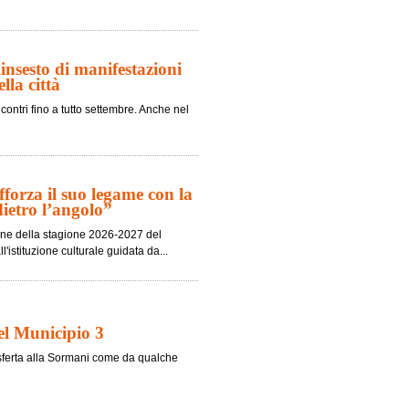
nsesto di manifestazioni
lla città
contri fino a tutto settembre. Anche nel
fforza il suo legame con la
dietro l’angolo”
ione della stagione 2026-2027 del
'istituzione culturale guidata da...
nel Municipio 3
trasferta alla Sormani come da qualche