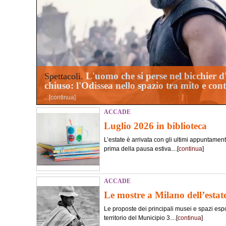
L'uomo che si perse nel bicchier 
Spettacoli.
chiuso: l'Odissea nello spazio tra mito e co
...[
continua
]
ACCADE
Luglio 2026 in biblioteca
L’estate è arrivata con gli ultimi appuntament
prima della pausa estiva....[
continua
]
ACCADE
Le mostre a Milano dell’estat
Le proposte dei principali musei e spazi esposi
territorio del Municipio 3....[
continua
]