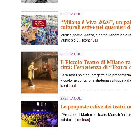
SPETTACOLI
“Milano è Viva 2026”, un pali
culturali estive nei quartieri de
Musica, teatro, danza, cinema, laboratori e in
Municipio 3....[
continua
]
SPETTACOLI
Il Piccolo Teatro di Milano ra
città: l’esperienza di “Teatro 
La serata finale del progetto e la presentaz
Piccolo raccontano la strategia sviluppata dall
[
continua
]
SPETTACOLI
Le proposte estive dei teatri 
L’Arena de Il Martinitt e Teatro Menotti (in 
estate)....[
continua
]