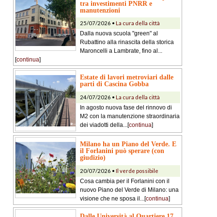
tra investimenti PNRR e
manutenzioni
25/07/2026 •
La cura della città
Dalla nuova scuola "green" al
Rubattino alla rinascita della storica
Maroncelli a Lambrate, fino al...
[
continua
]
Estate di lavori metroviari dalle
parti di Cascina Gobba
24/07/2026 •
La cura della città
In agosto nuova fase del rinnovo di
M2 con la manutenzione straordinaria
dei viadotti della...[
continua
]
Milano ha un Piano del Verde. E
il Forlanini può sperare (con
giudizio)
20/07/2026 •
Il verde possibile
Cosa cambia per il Forlanini con il
nuovo Piano del Verde di Milano: una
visione che ne sposa il...[
continua
]
Dalle Università al Quartiere 17