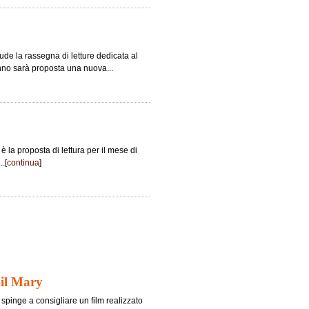
de la rassegna di letture dedicata al
tunno sarà proposta una nuova...
 la proposta di lettura per il mese di
..[
continua
]
ail Mary
i spinge a consigliare un film realizzato