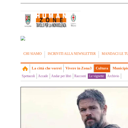
CHI SIAMO
ISCRIVITI ALLA NEWSLETTER
MANDACI LE T
La città che vorrei
Vivere in Zona3
Cultura
Municipi
Spettacoli
Accade
Andar per libri
Racconti
Le vignette
Archivio