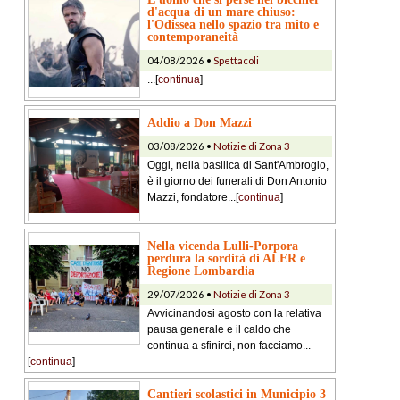
d'acqua di un mare chiuso:
l'Odissea nello spazio tra mito e
contemporaneità
04/08/2026 •
Spettacoli
...[
continua
]
Addio a Don Mazzi
03/08/2026 •
Notizie di Zona 3
Oggi, nella basilica di Sant'Ambrogio,
è il giorno dei funerali di Don Antonio
Mazzi, fondatore...[
continua
]
Nella vicenda Lulli-Porpora
perdura la sordità di ALER e
Regione Lombardia
29/07/2026 •
Notizie di Zona 3
Avvicinandosi agosto con la relativa
pausa generale e il caldo che
continua a sfinirci, non facciamo...
[
continua
]
Cantieri scolastici in Municipio 3