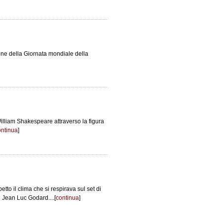
one della Giornata mondiale della
William Shakespeare attraverso la figura
ontinua
]
petto il clima che si respirava sul set di
i Jean Luc Godard....[
continua
]