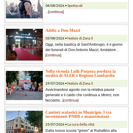
04/08/2026 •
Spettacoli
...[
continua
]
Addio a Don Mazzi
03/08/2026 •
Notizie di Zona 3
Oggi, nella basilica di Sant'Ambrogio, è il giorno
dei funerali di Don Antonio Mazzi, fondatore...
[
continua
]
Nella vicenda Lulli-Porpora perdura la
sordità di ALER e Regione Lombardia
29/07/2026 •
Notizie di Zona 3
Avvicinandosi agosto con la relativa pausa
generale e il caldo che continua a sfinirci, non
facciamo...[
continua
]
Cantieri scolastici in Municipio 3 tra
investimenti PNRR e manutenzioni
25/07/2026 •
La cura della città
Dalla nuova scuola "green" al Rubattino alla