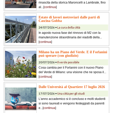
rinascita della storica Maroncelli a Lambrate, fino
al...[
continua
]
Estate di lavori metroviari dalle parti di
Cascina Gobba
24/07/2026 •
La cura della città
In agosto nuova fase del rinnovo di M2 con la
manutenzione straordinaria dei viadotti della...
[
continua
]
Milano ha un Piano del Verde. E il Forlanini
può sperare (con giudizio)
20/07/2026 •
Il verde possibile
Cosa cambia per il Forlanini con il nuovo Piano
del Verde di Milano: una visione che ne sposa il...
[
continua
]
Dalle Università al Quartiere 17 luglio 2026
17/07/2026 •
Una città per gli studi
L'anno accademico si è concluso e molti studenti
si sono laureati e vengono festeggiati da parenti
e...[
continua
]