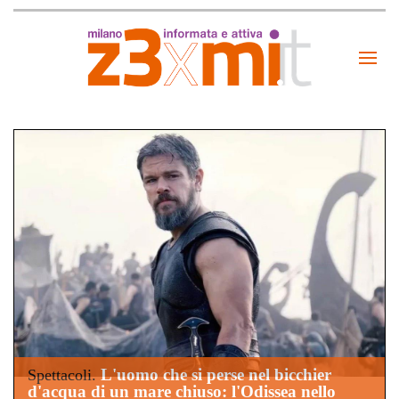
L'uomo che si perse nel bicchier
Spettacoli.
d'acqua di un mare chiuso: l'Odissea nello