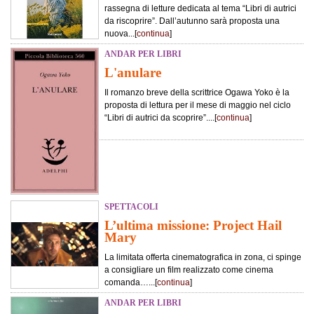
rassegna di letture dedicata al tema “Libri di autrici
da riscoprire”. Dall’autunno sarà proposta una
nuova...[
continua
]
ANDAR PER LIBRI
L'anulare
Il romanzo breve della scrittrice Ogawa Yoko è la
proposta di lettura per il mese di maggio nel ciclo
“Libri di autrici da scoprire”....[
continua
]
SPETTACOLI
L’ultima missione: Project Hail
Mary
La limitata offerta cinematografica in zona, ci spinge
a consigliare un film realizzato come cinema
comanda…...[
continua
]
ANDAR PER LIBRI