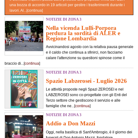
una bozza di accordo in 19 articoli per gestire i trasferimenti durante i
lavori. Al...[
continua
]
NOTIZIE DI ZONA 3
Nella vicenda Lulli-Porpora
perdura la sordità di ALER e
Regione Lombardia
Avvicinandosi agosto con la relativa pausa generale
e il caldo che continua a sfinirci, non facciamo
calare l'attenzione su questioni spinose come il
braccio di...[
continua
]
NOTIZIE DI ZONA 3
Spazio Labzerosei - Luglio 2026
Le attività proposte negli Spazi ZEROSEI e nel
LABZEROSEI sono co-progettate con gli Enti del
Terzo settore che gestiscono il servizio e alle
famiglie che ne...[
continua
]
NOTIZIE DI ZONA 3
Addio a Don Mazzi
Oggi, nella basilica di Sant'Ambrogio, è il giorno dei
funerali di Don Antonio Mazzi, fondatore