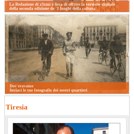
La Redazione di z3xmi è lieta di offrire la versione digitale
della seconda edizione de `I luoghi della cultura`
Dov'eravamo
Inviaci le tue fotografie dei nostri quartieri
Tiresia