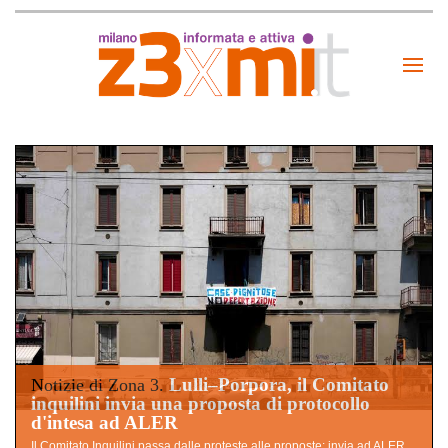
Lulli–Porpora, il Comitato
Notizie di Zona 3.
inquilini invia una proposta di protocollo
d'intesa ad ALER
Il Comitato Inquilini passa dalle proteste alle proposte: invia ad ALER