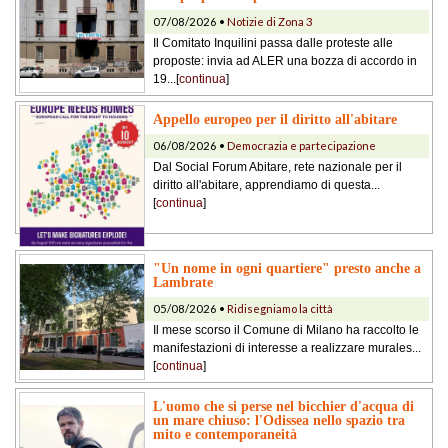
07/08/2026 •
Notizie di Zona 3
Il Comitato Inquilini passa dalle proteste alle
proposte: invia ad ALER una bozza di accordo in
19...[
continua
]
Appello europeo per il diritto all'abitare
06/08/2026 •
Democrazia e partecipazione
Dal Social Forum Abitare, rete nazionale per il
diritto all'abitare, apprendiamo di questa...
[
continua
]
"Un nome in ogni quartiere" presto anche a
Lambrate
05/08/2026 •
Ridisegniamo la città
Il mese scorso il Comune di Milano ha raccolto le
manifestazioni di interesse a realizzare murales...
[
continua
]
L'uomo che si perse nel bicchier d'acqua di
un mare chiuso: l'Odissea nello spazio tra
mito e contemporaneità