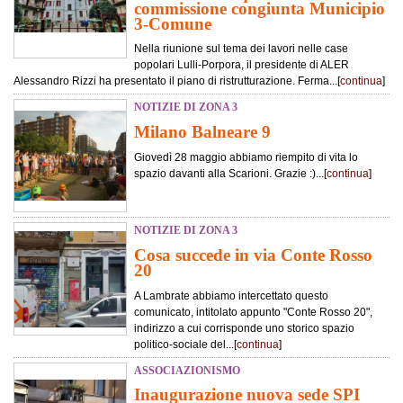
commissione congiunta Municipio
3-Comune
Nella riunione sul tema dei lavori nelle case
popolari Lulli-Porpora, il presidente di ALER
Alessandro Rizzi ha presentato il piano di ristrutturazione. Ferma...[
continua
]
NOTIZIE DI ZONA 3
Milano Balneare 9
Giovedì 28 maggio abbiamo riempito di vita lo
spazio davanti alla Scarioni. Grazie :)...[
continua
]
NOTIZIE DI ZONA 3
Cosa succede in via Conte Rosso
20
A Lambrate abbiamo intercettato questo
comunicato, intitolato appunto "Conte Rosso 20",
indirizzo a cui corrisponde uno storico spazio
politico-sociale del...[
continua
]
ASSOCIAZIONISMO
Inaugurazione nuova sede SPI