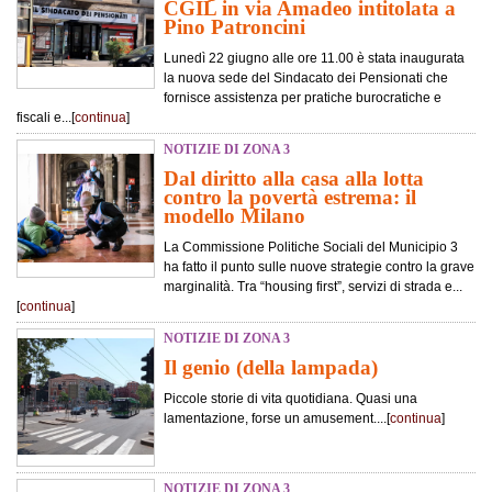
CGIL in via Amadeo intitolata a
Pino Patroncini
Lunedì 22 giugno alle ore 11.00 è stata inaugurata
la nuova sede del Sindacato dei Pensionati che
fornisce assistenza per pratiche burocratiche e
fiscali e...[
continua
]
NOTIZIE DI ZONA 3
Dal diritto alla casa alla lotta
contro la povertà estrema: il
modello Milano
La Commissione Politiche Sociali del Municipio 3
ha fatto il punto sulle nuove strategie contro la grave
marginalità. Tra “housing first”, servizi di strada e...
[
continua
]
NOTIZIE DI ZONA 3
Il genio (della lampada)
Piccole storie di vita quotidiana. Quasi una
lamentazione, forse un amusement....[
continua
]
NOTIZIE DI ZONA 3