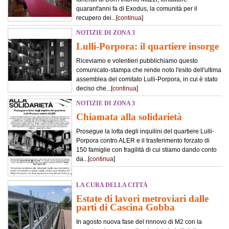
quarant'anni fa di Exodus, la comunità per il
recupero dei...[
continua
]
NOTIZIE DI ZONA 3
Lulli-Porpora: il quartiere insorge
Riceviamo e volentieri pubblichiamo questo
comunicato-stampa che rende noto l'esito dell'ultima
assemblea del comitato Lulli-Porpora, in cui è stato
deciso che...[
continua
]
NOTIZIE DI ZONA 3
Chiamata alla solidarietà
Prosegue la lotta degli inquilini del quartiere Lulli-
Porpora contro ALER e il trasferimento forzato di
150 famiglie con fragilità di cui stiamo dando conto
da...[
continua
]
LA CURA DELLA CITTÀ
Estate di lavori metroviari dalle
parti di Cascina Gobba
In agosto nuova fase del rinnovo di M2 con la