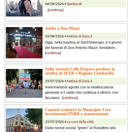
04/08/2026 •
Spettacoli
...[
continua
]
Addio a Don Mazzi
03/08/2026 •
Notizie di Zona 3
Oggi, nella basilica di Sant'Ambrogio, è il giorno
dei funerali di Don Antonio Mazzi, fondatore...
[
continua
]
Nella vicenda Lulli-Porpora perdura la
sordità di ALER e Regione Lombardia
29/07/2026 •
Notizie di Zona 3
Avvicinandosi agosto con la relativa pausa
generale e il caldo che continua a sfinirci, non
facciamo...[
continua
]
Cantieri scolastici in Municipio 3 tra
investimenti PNRR e manutenzioni
25/07/2026 •
La cura della città
Dalla nuova scuola "green" al Rubattino alla