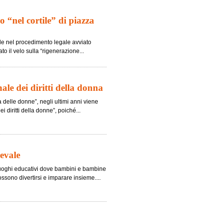
zo “nel cortile” di piazza
ivile nel procedimento legale avviato
o il velo sulla “rigenerazione...
le dei diritti della donna
a delle donne”, negli ultimi anni viene
diritti della donne”, poiché...
evale
oghi educativi dove bambini e bambine
ssono divertirsi e imparare insieme....