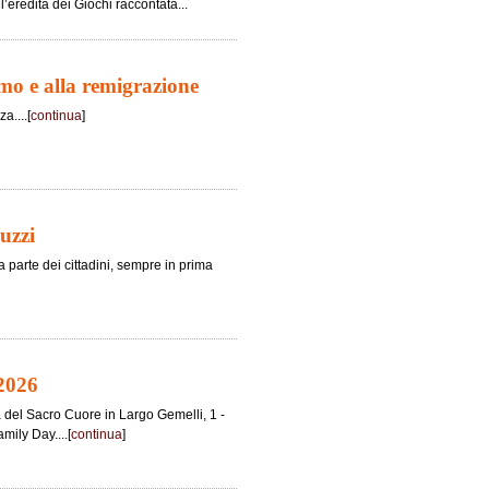
l’eredità dei Giochi raccontata...
smo e alla remigrazione
a....[
continua
]
uzzi
a parte dei cittadini, sempre in prima
 2026
ca del Sacro Cuore in Largo Gemelli, 1 -
mily Day....[
continua
]