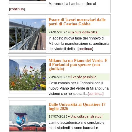
Maroncelli a Lambrate, fino al...
[
continua
]
Estate di lavori metroviari dalle
parti di Cascina Gobba
24/07/2026 •
La cura della città
In agosto nuova fase del rinnovo di
M2 con la manutenzione straordinaria
dei viadotti della...[
continua
]
Milano ha un Piano del Verde. E
il Forlanini può sperare (con
giudizio)
20/07/2026 •
Il verde possibile
Cosa cambia per il Forlanini con il
nuovo Piano del Verde di Milano: una
visione che ne sposa il...[
continua
]
Dalle Università al Quartiere 17
luglio 2026
17/07/2026 •
Una città per gli studi
L'anno accademico si è concluso e
molti studenti si sono laureati e