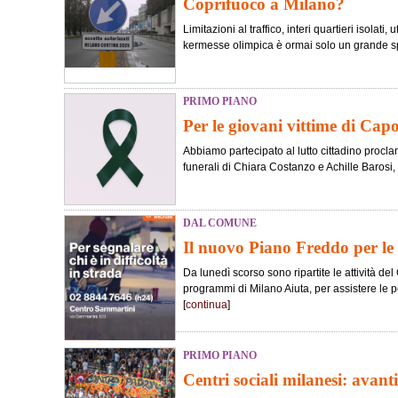
Coprifuoco a Milano?
Limitazioni al traffico, interi quartieri isolati,
kermesse olimpica è ormai solo un grande spe
PRIMO PIANO
Per le giovani vittime di Ca
Abbiamo partecipato al lutto cittadino procl
funerali di Chiara Costanzo e Achille Barosi, l
DAL COMUNE
Il nuovo Piano Freddo per le
Da lunedì scorso sono ripartite le attività de
programmi di Milano Aiuta, per assistere le 
[
continua
]
PRIMO PIANO
Centri sociali milanesi: avant