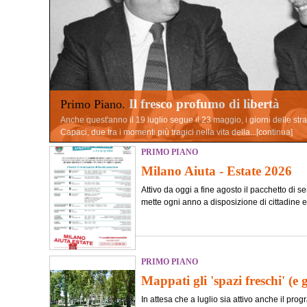
Il fresco profumo di libertà
Primo Piano.
Anche quest'anno il 19 luglio segue il 23 maggio, i giorni delle str
Capaci, due tra i momenti più tragici nella vita della...[
continua
]
PRIMO PIANO
Milano Aiuta - Estate 2026
Attivo da oggi a fine agosto il pacchetto di se
mette ogni anno a disposizione di cittadine e cit
PRIMO PIANO
Mappati gli 'spazi freschi' (e 
In attesa che a luglio sia attivo anche il pr