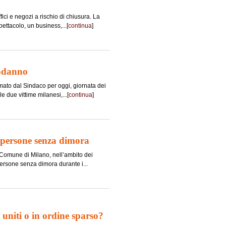
 uffici e negozi a rischio di chiusura. La
ttacolo, un business,...[
continua
]
podanno
amato dal Sindaco per oggi, giornata dei
e due vittime milanesi,...[
continua
]
 persone senza dimora
l Comune di Milano, nell’ambito dei
persone senza dimora durante i...
i uniti o in ordine sparso?