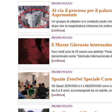
PRIMO PIANO
Al via il processo per il palaz
Aspromonte
Un gruppo di cittadini si è costituito parte c
dopo che la magistratura milanese ha sollevat
[
continua
]
PRIMO PIANO
8 Marzo Giornata internaziona
Non molti anni fa l'8 marzo era definito “Fest
denominato come “Giornata internazionale dei 
[
continua
]
PRIMO PIANO
Spazio ZeroSei Speciale Carn
Gli Spazi ZEROSEI e il LABZEROSEI sono lu
da 0 a 6 anni, accompagnati da un adulto, po
[
continua
]
PRIMO PIANO