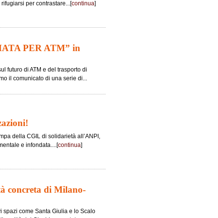
rifugiarsi per contrastare...[
continua
]
MATA PER ATM” in
sul futuro di ATM e del trasporto di
o il comunicato di una serie di...
zazioni!
pa della CGIL di solidarietà all’ANPI,
entale e infondata....[
continua
]
tà concreta di Milano-
vi spazi come Santa Giulia e lo Scalo