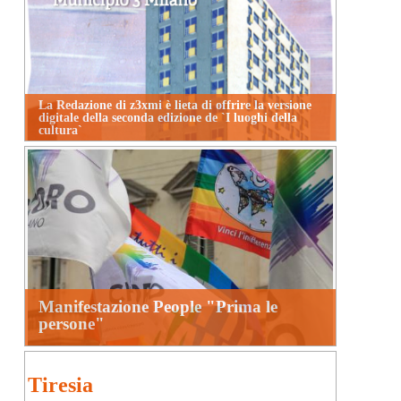
La Redazione di z3xmi è lieta di offrire la versione
digitale della seconda edizione de `I luoghi della
cultura`
Manifestazione People "Prima le
persone"
Tiresia