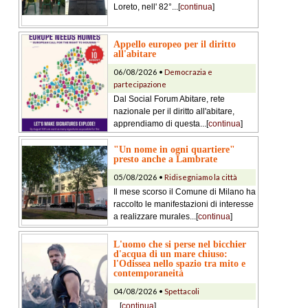
Loreto, nell' 82°...[
continua
]
Appello europeo per il diritto
all'abitare
06/08/2026 •
Democrazia e
partecipazione
Dal Social Forum Abitare, rete
nazionale per il diritto all'abitare,
apprendiamo di questa...[
continua
]
"Un nome in ogni quartiere"
presto anche a Lambrate
05/08/2026 •
Ridisegniamo la città
Il mese scorso il Comune di Milano ha
raccolto le manifestazioni di interesse
a realizzare murales...[
continua
]
L'uomo che si perse nel bicchier
d'acqua di un mare chiuso:
l'Odissea nello spazio tra mito e
contemporaneità
04/08/2026 •
Spettacoli
...[
continua
]