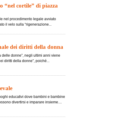
zo “nel cortile” di piazza
ivile nel procedimento legale avviato
o il velo sulla “rigenerazione...
le dei diritti della donna
a delle donne”, negli ultimi anni viene
diritti della donne”, poiché...
evale
oghi educativi dove bambini e bambine
ssono divertirsi e imparare insieme....