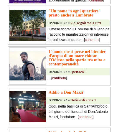
apprendiamo di questa...[
continua
]
"Un nome in ogni quartiere"
presto anche a Lambrate
05/08/2026 •
Ridisegniamo la città
Il mese scorso il Comune di Milano ha
raccolto le manifestazioni di interesse
a realizzare murales...[
continua
]
L'uomo che si perse nel bicchier
d'acqua di un mare chiuso:
l'Odissea nello spazio tra mito e
contemporaneità
04/08/2026 •
Spettacoli
...[
continua
]
Addio a Don Mazzi
03/08/2026 •
Notizie di Zona 3
Oggi, nella basilica di Sant'Ambrogio,
è il giorno dei funerali di Don Antonio
Mazzi, fondatore...[
continua
]