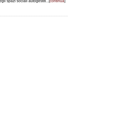
gli spazi sociali autogestiti...[
continua
]