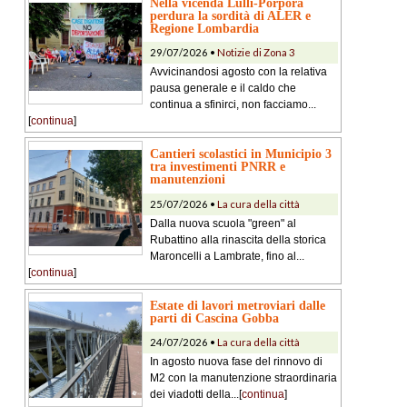
Nella vicenda Lulli-Porpora
perdura la sordità di ALER e
Regione Lombardia
29/07/2026 •
Notizie di Zona 3
Avvicinandosi agosto con la relativa
pausa generale e il caldo che
continua a sfinirci, non facciamo...
[
continua
]
Cantieri scolastici in Municipio 3
tra investimenti PNRR e
manutenzioni
25/07/2026 •
La cura della città
Dalla nuova scuola "green" al
Rubattino alla rinascita della storica
Maroncelli a Lambrate, fino al...
[
continua
]
Estate di lavori metroviari dalle
parti di Cascina Gobba
24/07/2026 •
La cura della città
In agosto nuova fase del rinnovo di
M2 con la manutenzione straordinaria
dei viadotti della...[
continua
]