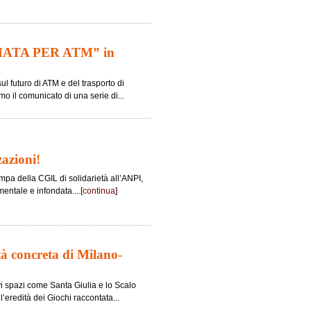
MATA PER ATM” in
sul futuro di ATM e del trasporto di
o il comunicato di una serie di...
zazioni!
pa della CGIL di solidarietà all’ANPI,
entale e infondata....[
continua
]
tà concreta di Milano-
vi spazi come Santa Giulia e lo Scalo
l’eredità dei Giochi raccontata...