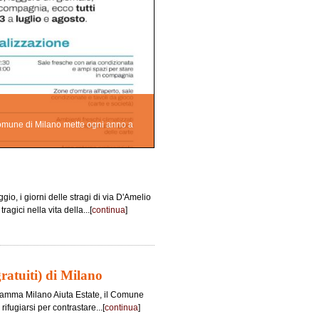
l Comune di Milano mette ogni anno a
io, i giorni delle stragi di via D'Amelio
agici nella vita della...[
continua
]
gratuiti) di Milano
ogramma Milano Aiuta Estate, il Comune
rifugiarsi per contrastare...[
continua
]