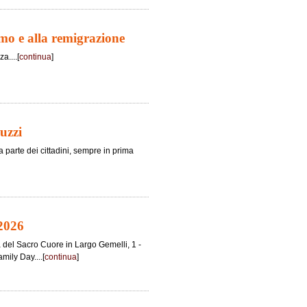
smo e alla remigrazione
a....[
continua
]
uzzi
a parte dei cittadini, sempre in prima
 2026
ca del Sacro Cuore in Largo Gemelli, 1 -
mily Day....[
continua
]