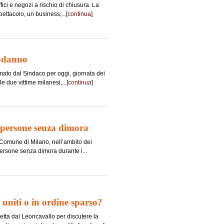
 uffici e negozi a rischio di chiusura. La
ttacolo, un business,...[
continua
]
podanno
amato dal Sindaco per oggi, giornata dei
e due vittime milanesi,...[
continua
]
 persone senza dimora
l Comune di Milano, nell’ambito dei
persone senza dimora durante i...
i uniti o in ordine sparso?
tta dal Leoncavallo per discutere la