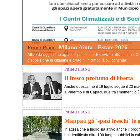
Milano Aiuta - Estate 2026
Primo Piano.
Attivo da oggi a fine agosto il pacchetto di servizi e attività che i
disposizione di cittadine e cittadini in difficoltà o...[
continua
]
PRIMO PIANO
Il fresco profumo di libertà
Anche quest'anno il 19 luglio segue il 23 magg
a Palermo e di Capaci, due tra i momenti più tr
PRIMO PIANO
Mappati gli 'spazi freschi' (e 
In attesa che a luglio sia attivo anche il pr
ha identificato oltre 100 luoghi pubblici in cui 