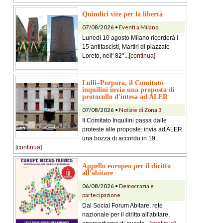
Quindici vite per la libertà
07/08/2026 •
Eventi a Milano
Lunedì 10 agosto Milano ricorderà i
15 antifascisti, Martiri di piazzale
Loreto, nell' 82°...[
continua
]
Lulli–Porpora, il Comitato
inquilini invia una proposta di
protocollo d'intesa ad ALER
07/08/2026 •
Notizie di Zona 3
Il Comitato Inquilini passa dalle
proteste alle proposte: invia ad ALER
una bozza di accordo in 19...
[
continua
]
Appello europeo per il diritto
all'abitare
06/08/2026 •
Democrazia e
partecipazione
Dal Social Forum Abitare, rete
nazionale per il diritto all'abitare,