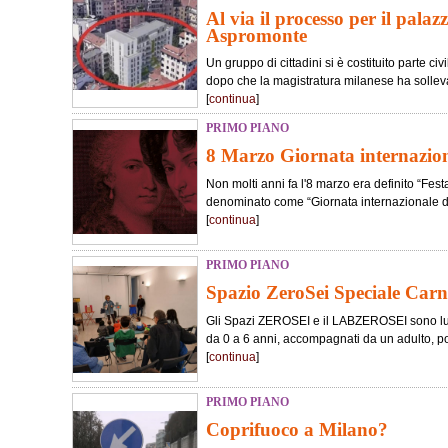
Al via il processo per il palaz
Aspromonte
Un gruppo di cittadini si è costituito parte c
dopo che la magistratura milanese ha sollevat
[
continua
]
PRIMO PIANO
8 Marzo Giornata internaziona
Non molti anni fa l'8 marzo era definito “Fest
denominato come “Giornata internazionale dei 
[
continua
]
PRIMO PIANO
Spazio ZeroSei Speciale Carn
Gli Spazi ZEROSEI e il LABZEROSEI sono lu
da 0 a 6 anni, accompagnati da un adulto, po
[
continua
]
PRIMO PIANO
Coprifuoco a Milano?