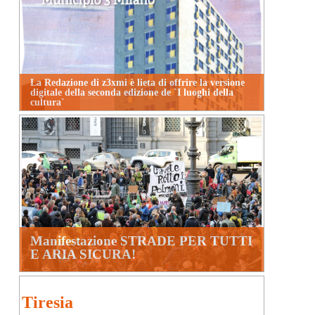
La Redazione di z3xmi è lieta di offrire la versione
digitale della seconda edizione de `I luoghi della
cultura`
Manifestazione STRADE PER TUTTI
E ARIA SICURA!
Tiresia