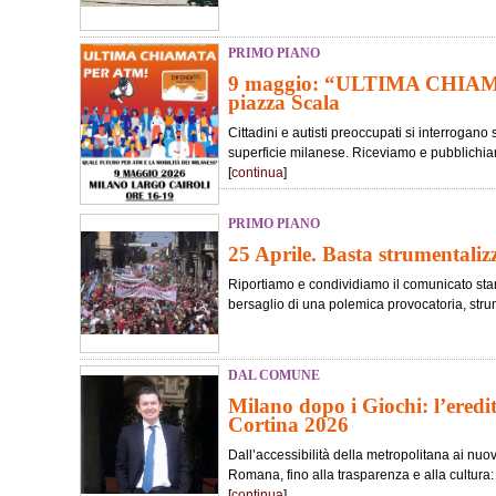
PRIMO PIANO
9 maggio: “ULTIMA CHIA
piazza Scala
Cittadini e autisti preoccupati si interrogano 
superficie milanese. Riceviamo e pubblichiam
[
continua
]
PRIMO PIANO
25 Aprile. Basta strumentaliz
Riportiamo e condividiamo il comunicato stam
bersaglio di una polemica provocatoria, strum
DAL COMUNE
Milano dopo i Giochi: l’eredi
Cortina 2026
Dall’accessibilità della metropolitana ai nuo
Romana, fino alla trasparenza e alla cultura: 
[
continua
]