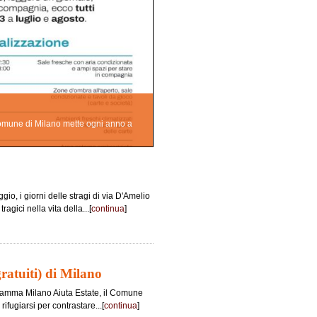
l Comune di Milano mette ogni anno a
io, i giorni delle stragi di via D'Amelio
agici nella vita della...[
continua
]
gratuiti) di Milano
ogramma Milano Aiuta Estate, il Comune
rifugiarsi per contrastare...[
continua
]