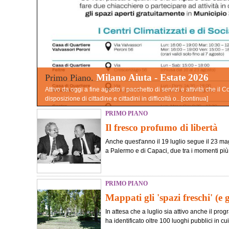
Milano Aiuta - Estate 2026
Primo Piano.
Attivo da oggi a fine agosto il pacchetto di servizi e attività che i
disposizione di cittadine e cittadini in difficoltà o...[
continua
]
PRIMO PIANO
Il fresco profumo di libertà
Anche quest'anno il 19 luglio segue il 23 magg
a Palermo e di Capaci, due tra i momenti più tr
PRIMO PIANO
Mappati gli 'spazi freschi' (e 
In attesa che a luglio sia attivo anche il pr
ha identificato oltre 100 luoghi pubblici in cui 