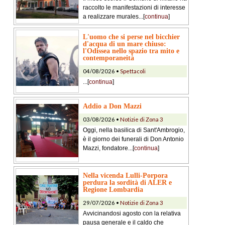
raccolto le manifestazioni di interesse
a realizzare murales...[
continua
]
L'uomo che si perse nel bicchier
d'acqua di un mare chiuso:
l'Odissea nello spazio tra mito e
contemporaneità
04/08/2026 •
Spettacoli
...[
continua
]
Addio a Don Mazzi
03/08/2026 •
Notizie di Zona 3
Oggi, nella basilica di Sant'Ambrogio,
è il giorno dei funerali di Don Antonio
Mazzi, fondatore...[
continua
]
Nella vicenda Lulli-Porpora
perdura la sordità di ALER e
Regione Lombardia
29/07/2026 •
Notizie di Zona 3
Avvicinandosi agosto con la relativa
pausa generale e il caldo che