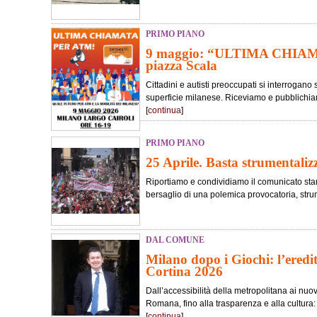
PRIMO PIANO
9 maggio: “ULTIMA CHIA
piazza Scala
Cittadini e autisti preoccupati si interrogano 
superficie milanese. Riceviamo e pubblichiam
[
continua
]
PRIMO PIANO
25 Aprile. Basta strumentaliz
Riportiamo e condividiamo il comunicato stam
bersaglio di una polemica provocatoria, strum
DAL COMUNE
Milano dopo i Giochi: l’eredi
Cortina 2026
Dall’accessibilità della metropolitana ai nuo
Romana, fino alla trasparenza e alla cultura: 
[
continua
]