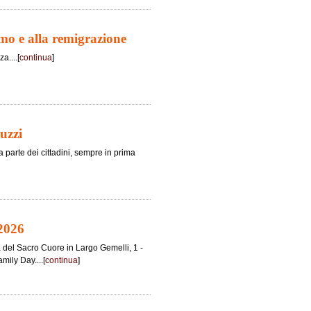
smo e alla remigrazione
a....[
continua
]
uzzi
a parte dei cittadini, sempre in prima
 2026
ca del Sacro Cuore in Largo Gemelli, 1 -
mily Day....[
continua
]