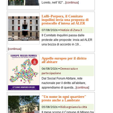
Loreto, nell' 82°...[
continua
]
Lulli–Porpora, il Comitato
inquilini invia una proposta di
protocollo d'intesa ad ALER
07/08/2026 •
Notizie di Zona 3
Il Comitato Inquilini passa dalle
proteste alle proposte: invia ad ALER
una bozza di accordo in 19...
[
continua
]
Appello europeo per il diritto
all'abitare
06/08/2026 •
Democrazia e
partecipazione
Dal Social Forum Abitare, rete
nazionale per il diritto all'abitare,
apprendiamo di questa...[
continua
]
"Un nome in ogni quartiere"
presto anche a Lambrate
05/08/2026 •
Ridisegniamo la città
Il mese scorso il Comune di Milano ha