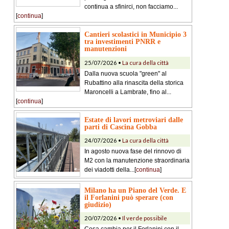
continua a sfinirci, non facciamo...
[
continua
]
Cantieri scolastici in Municipio 3
tra investimenti PNRR e
manutenzioni
25/07/2026 •
La cura della città
Dalla nuova scuola "green" al
Rubattino alla rinascita della storica
Maroncelli a Lambrate, fino al...
[
continua
]
Estate di lavori metroviari dalle
parti di Cascina Gobba
24/07/2026 •
La cura della città
In agosto nuova fase del rinnovo di
M2 con la manutenzione straordinaria
dei viadotti della...[
continua
]
Milano ha un Piano del Verde. E
il Forlanini può sperare (con
giudizio)
20/07/2026 •
Il verde possibile
Cosa cambia per il Forlanini con il