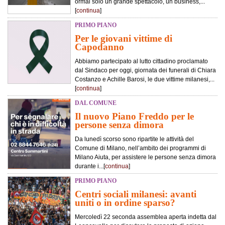
ormai solo un grande spettacolo, un business,...
[
continua
]
PRIMO PIANO
Per le giovani vittime di
Capodanno
Abbiamo partecipato al lutto cittadino proclamato
dal Sindaco per oggi, giornata dei funerali di Chiara
Costanzo e Achille Barosi, le due vittime milanesi,...
[
continua
]
DAL COMUNE
Il nuovo Piano Freddo per le
persone senza dimora
Da lunedì scorso sono ripartite le attività del
Comune di Milano, nell’ambito dei programmi di
Milano Aiuta, per assistere le persone senza dimora
durante i...[
continua
]
PRIMO PIANO
Centri sociali milanesi: avanti
uniti o in ordine sparso?
Mercoledì 22 seconda assemblea aperta indetta dal