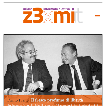
Il fresco profumo di libertà
Primo Piano.
Anche quest'anno il 19 luglio segue il 23 maggio, i giorni delle stragi di