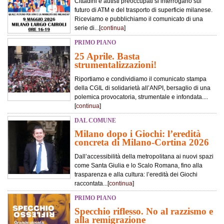
Cittadini e autisti preoccupati si interrogano sul
futuro di ATM e del trasporto di superficie milanese.
Riceviamo e pubblichiamo il comunicato di una
serie di...[
continua
]
PRIMO PIANO
25 Aprile. Basta
strumentalizzazioni!
Riportiamo e condividiamo il comunicato stampa
della CGIL di solidarietà all’ANPI, bersaglio di una
polemica provocatoria, strumentale e infondata....
[
continua
]
DAL COMUNE
Milano dopo i Giochi: l’eredità
concreta di Milano-Cortina 2026
Dall’accessibilità della metropolitana ai nuovi spazi
come Santa Giulia e lo Scalo Romana, fino alla
trasparenza e alla cultura: l’eredità dei Giochi
raccontata...[
continua
]
PRIMO PIANO
Specchio riflesso. No al razzismo e
alla remigrazione