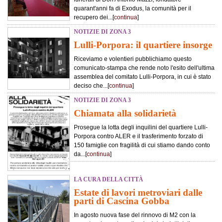
quarant'anni fa di Exodus, la comunità per il
recupero dei...[
continua
]
NOTIZIE DI ZONA 3
Lulli-Porpora: il quartiere insorge
Riceviamo e volentieri pubblichiamo questo
comunicato-stampa che rende noto l'esito dell'ultima
assemblea del comitato Lulli-Porpora, in cui è stato
deciso che...[
continua
]
NOTIZIE DI ZONA 3
Chiamata alla solidarietà
Prosegue la lotta degli inquilini del quartiere Lulli-
Porpora contro ALER e il trasferimento forzato di
150 famiglie con fragilità di cui stiamo dando conto
da...[
continua
]
LA CURA DELLA CITTÀ
Estate di lavori metroviari dalle
parti di Cascina Gobba
In agosto nuova fase del rinnovo di M2 con la