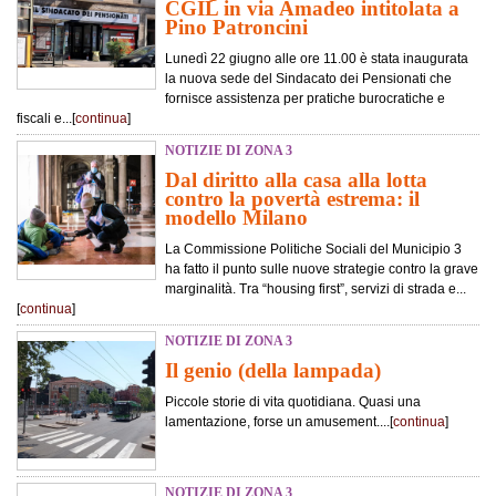
CGIL in via Amadeo intitolata a
Pino Patroncini
Lunedì 22 giugno alle ore 11.00 è stata inaugurata
la nuova sede del Sindacato dei Pensionati che
fornisce assistenza per pratiche burocratiche e
fiscali e...[
continua
]
NOTIZIE DI ZONA 3
Dal diritto alla casa alla lotta
contro la povertà estrema: il
modello Milano
La Commissione Politiche Sociali del Municipio 3
ha fatto il punto sulle nuove strategie contro la grave
marginalità. Tra “housing first”, servizi di strada e...
[
continua
]
NOTIZIE DI ZONA 3
Il genio (della lampada)
Piccole storie di vita quotidiana. Quasi una
lamentazione, forse un amusement....[
continua
]
NOTIZIE DI ZONA 3