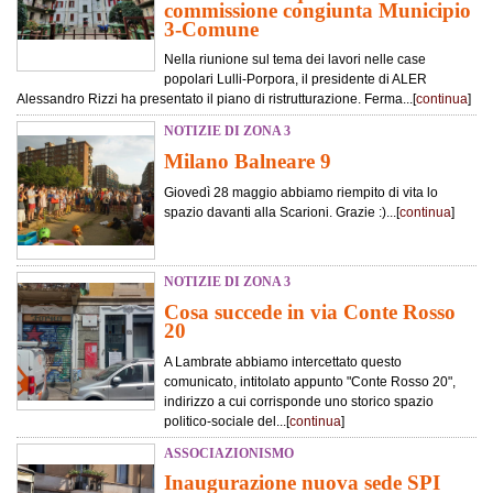
commissione congiunta Municipio
3-Comune
Nella riunione sul tema dei lavori nelle case
popolari Lulli-Porpora, il presidente di ALER
Alessandro Rizzi ha presentato il piano di ristrutturazione. Ferma...[
continua
]
NOTIZIE DI ZONA 3
Milano Balneare 9
Giovedì 28 maggio abbiamo riempito di vita lo
spazio davanti alla Scarioni. Grazie :)...[
continua
]
NOTIZIE DI ZONA 3
Cosa succede in via Conte Rosso
20
A Lambrate abbiamo intercettato questo
comunicato, intitolato appunto "Conte Rosso 20",
indirizzo a cui corrisponde uno storico spazio
politico-sociale del...[
continua
]
ASSOCIAZIONISMO
Inaugurazione nuova sede SPI