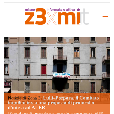
Lulli–Porpora, il Comitato
Notizie di Zona 3.
inquilini invia una proposta di protocollo
d'intesa ad ALER
Il Comitato Inquilini passa dalle proteste alle proposte: invia ad ALER