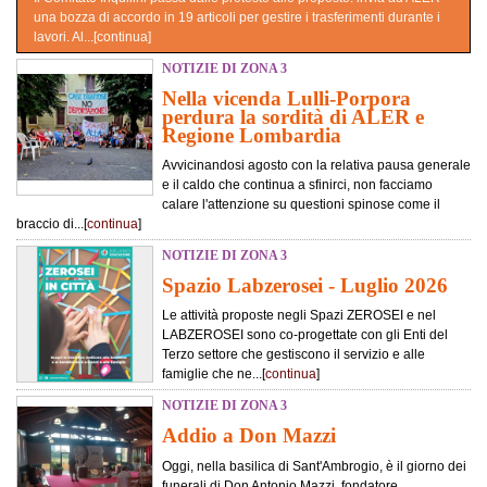
una bozza di accordo in 19 articoli per gestire i trasferimenti durante i
lavori. Al...[
continua
]
NOTIZIE DI ZONA 3
Nella vicenda Lulli-Porpora
perdura la sordità di ALER e
Regione Lombardia
Avvicinandosi agosto con la relativa pausa generale
e il caldo che continua a sfinirci, non facciamo
calare l'attenzione su questioni spinose come il
braccio di...[
continua
]
NOTIZIE DI ZONA 3
Spazio Labzerosei - Luglio 2026
Le attività proposte negli Spazi ZEROSEI e nel
LABZEROSEI sono co-progettate con gli Enti del
Terzo settore che gestiscono il servizio e alle
famiglie che ne...[
continua
]
NOTIZIE DI ZONA 3
Addio a Don Mazzi
Oggi, nella basilica di Sant'Ambrogio, è il giorno dei
funerali di Don Antonio Mazzi, fondatore