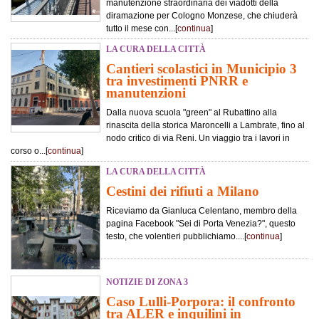
manutenzione straordinaria dei viadotti della
diramazione per Cologno Monzese, che chiuderà
tutto il mese con...[
continua
]
LA CURA DELLA CITTÀ
Cantieri scolastici in Municipio 3
tra investimenti PNRR e
manutenzioni
Dalla nuova scuola "green" al Rubattino alla
rinascita della storica Maroncelli a Lambrate, fino al
nodo critico di via Reni. Un viaggio tra i lavori in
corso o...[
continua
]
LA CURA DELLA CITTÀ
Cestini dei rifiuti a Milano
Riceviamo da Gianluca Celentano, membro della
pagina Facebook "Sei di Porta Venezia?", questo
testo, che volentieri pubblichiamo....[
continua
]
NOTIZIE DI ZONA 3
Caso Lulli-Porpora: il confronto
tra ALER e inquilini in