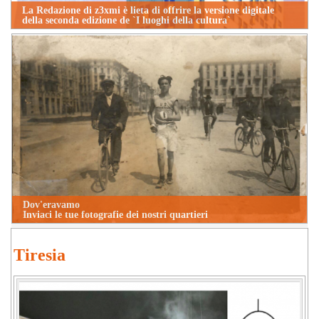
La Redazione di z3xmi è lieta di offrire la versione digitale
della seconda edizione de `I luoghi della cultura`
Dov'eravamo
Inviaci le tue fotografie dei nostri quartieri
Tiresia