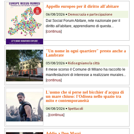
Appello europeo per il diritto all'abitare
06/08/2026 •
Democrazia e partecipazione
Dal Social Forum Abitare, rete nazionale per il
diritto all'abitare, apprendiamo di questa...
[
continua
]
"Un nome in ogni quartiere" presto anche a
Lambrate
05/08/2026 •
Ridisegniamo la città
Il mese scorso il Comune di Milano ha raccolto le
manifestazioni di interesse a realizzare murales...
[
continua
]
L'uomo che si perse nel bicchier d'acqua di
un mare chiuso: l'Odissea nello spazio tra
mito e contemporaneità
04/08/2026 •
Spettacoli
...[
continua
]
Addio a Don Mazzi