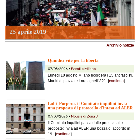
25 aprile 2019
Archivio notizie
Quindici vite per la libertà
07/08/2026 •
Eventi a Milano
Lunedì 10 agosto Milano ricorderà i 15 antifascisti,
Martiri di piazzale Loreto, nell' 82°...[
continua
]
Lulli–Porpora, il Comitato inquilini invia
una proposta di protocollo d'intesa ad ALER
07/08/2026 •
Notizie di Zona 3
Il Comitato Inquilini passa dalle proteste alle
proposte: invia ad ALER una bozza di accordo in
19...[
continua
]