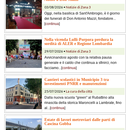
03/08/2026 •
Notizie di Zona 3
Oggi, nella basilica di Sant'Ambrogio, è il giorno
dei funerali di Don Antonio Mazzi, fondatore...
[
continua
]
Nella vicenda Lulli-Porpora perdura la
sordità di ALER e Regione Lombardia
29/07/2026 •
Notizie di Zona 3
Avvicinandosi agosto con la relativa pausa
generale e il caldo che continua a sfinirci, non
facciamo...[
continua
]
Cantieri scolastici in Municipio 3 tra
investimenti PNRR e manutenzioni
25/07/2026 •
La cura della città
Dalla nuova scuola "green" al Rubattino alla
rinascita della storica Maroncelli a Lambrate, fino
al...[
continua
]
Estate di lavori metroviari dalle parti di
Cascina Gobba